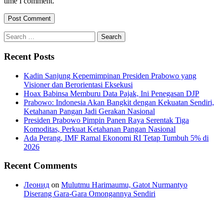
time I comment.
Search
for:
Recent Posts
Kadin Sanjung Kepemimpinan Presiden Prabowo yang
Visioner dan Berorientasi Eksekusi
Hoax Babinsa Memburu Data Pajak, Ini Penegasan DJP
Prabowo: Indonesia Akan Bangkit dengan Kekuatan Sendiri,
Ketahanan Pangan Jadi Gerakan Nasional
Presiden Prabowo Pimpin Panen Raya Serentak Tiga
Komoditas, Perkuat Ketahanan Pangan Nasional
Ada Perang, IMF Ramal Ekonomi RI Tetap Tumbuh 5% di
2026
Recent Comments
Леонид
on
Mulutmu Harimaumu, Gatot Nurmantyo
Diserang Gara-Gara Omongannya Sendiri