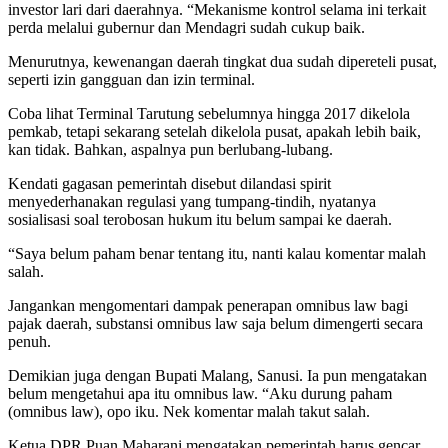
investor lari dari daerahnya. “Mekanisme kontrol selama ini terkait
perda melalui gubernur dan Mendagri sudah cukup baik.
Menurutnya, kewenangan dae­rah tingkat dua sudah dipereteli pusat,
seperti izin gangguan dan izin terminal.
Coba lihat Terminal Tarutung sebelumnya hingga 2017 dikelola
pemkab, tetapi sekarang setelah dikelola pusat, apakah lebih baik,
kan tidak. Bahkan, aspalnya pun berlubang-lubang.
Kendati gagasan pemerintah disebut dilandasi spirit
menyederhanakan regulasi yang tum­pang-tindih, nyatanya
sosialisasi soal terobosan hukum itu belum sampai ke daerah.
“Saya belum paham benar ten­tang itu, nanti kalau komentar malah
salah.
Jangankan mengomentari dampak penerapan omnibus law bagi
pajak daerah, substansi omnibus law saja belum dimengerti secara
penuh.
Demikian juga dengan Bupati Malang, Sanusi. Ia pun mengatakan
belum mengetahui apa itu omnibus law. “Aku durung paham
(omnibus law), opo iku. Nek komentar malah takut salah.
Ketua DPR Puan Maharani mengatakan pemerintah harus gencar