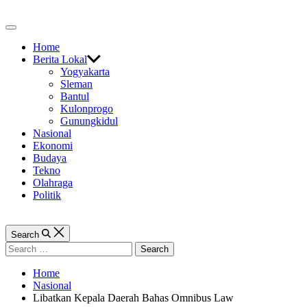
Skip
to
Off
content
Canvas
Home
Berita Lokal
Yogyakarta
Sleman
Bantul
Kulonprogo
Gunungkidul
Nasional
Ekonomi
Budaya
Tekno
Olahraga
Politik
Search
Search
for:
Home
Nasional
Libatkan Kepala Daerah Bahas Omnibus Law