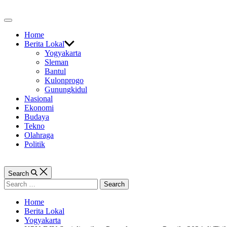
Skip
to
Off
content
Canvas
Home
Berita Lokal
Yogyakarta
Sleman
Bantul
Kulonprogo
Gunungkidul
Nasional
Ekonomi
Budaya
Tekno
Olahraga
Politik
Search
Search
for:
Home
Berita Lokal
Yogyakarta