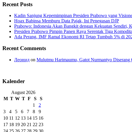
Recent Posts
Kadin Sanjung Kepemimpinan Presiden Prabowo yang Visioner
Hoax Babinsa Memburu Data Pajak, Ini Penegasan DJP
Prabowo: Indonesia Akan Bangkit dengan Kekuatan Sendiri, 
Presiden Prabowo Pimpin Panen Raya Serentak Tiga Komodita
Ada Perang, IMF Ramal Ekonomi RI Tetap Tumbuh 5% di 20
Recent Comments
Леонид
on
Mulutmu Harimaumu, Gatot Nurmantyo Diserang 
Kalender
August 2026
M
T
W
T
F
S
S
1
2
3
4
5
6
7
8
9
10
11
12
13
14
15
16
17
18
19
20
21
22
23
24
25
26
27
28
29
30