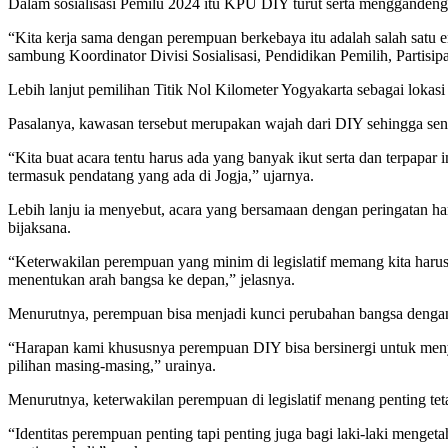
Dalam sosialisasi Pemilu 2024 itu KPU DIY turut serta menggandeng 
“Kita kerja sama dengan perempuan berkebaya itu adalah salah satu
sambung Koordinator Divisi Sosialisasi, Pendidikan Pemilih, Partis
Lebih lanjut pemilihan Titik Nol Kilometer Yogyakarta sebagai lokasi
Pasalanya, kawasan tersebut merupakan wajah dari DIY sehingga senga
“Kita buat acara tentu harus ada yang banyak ikut serta dan terpapar
termasuk pendatang yang ada di Jogja,” ujarnya.
Lebih lanju ia menyebut, acara yang bersamaan dengan peringatan h
bijaksana.
“Keterwakilan perempuan yang minim di legislatif memang kita harus
menentukan arah bangsa ke depan,” jelasnya.
Menurutnya, perempuan bisa menjadi kunci perubahan bangsa dengan
“Harapan kami khususnya perempuan DIY bisa bersinergi untuk menyu
pilihan masing-masing,” urainya.
Menurutnya, keterwakilan perempuan di legislatif menang penting tet
“Identitas perempuan penting tapi penting juga bagi laki-laki menget