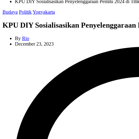
KPU DIY Sosialisasikan Penyelenggaraan Pemilu 2024 di Titi
Categories
Budaya
Politik
Yogyakarta
KPU DIY Sosialisasikan Penyelenggaraan P
By
Rio
December 23, 2023