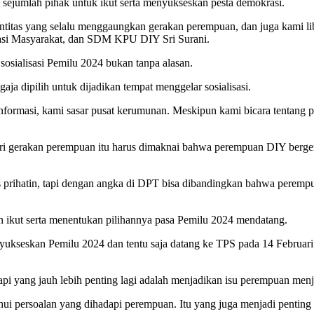
sejumlah pihak untuk ikut serta menyukseskan pesta demokrasi.
 entitas yang selalu menggaungkan gerakan perempuan, dan juga kami 
ipasi Masyarakat, dan SDM KPU DIY Sri Surani.
 sosialisasi Pemilu 2024 bukan tanpa alasan.
ja dipilih untuk dijadikan tempat menggelar sosialisasi.
 informasi, kami sasar pusat kerumunan. Meskipun kami bicara tentang 
ari gerakan perempuan itu harus dimaknai bahwa perempuan DIY berger
 prihatin, tapi dengan angka di DPT bisa dibandingkan bahwa perempua
 ikut serta menentukan pilihannya pasa Pemilu 2024 mendatang.
kseskan Pemilu 2024 dan tentu saja datang ke TPS pada 14 Februari m
api yang jauh lebih penting lagi adalah menjadikan isu perempuan menja
ahui persoalan yang dihadapi perempuan. Itu yang juga menjadi penting