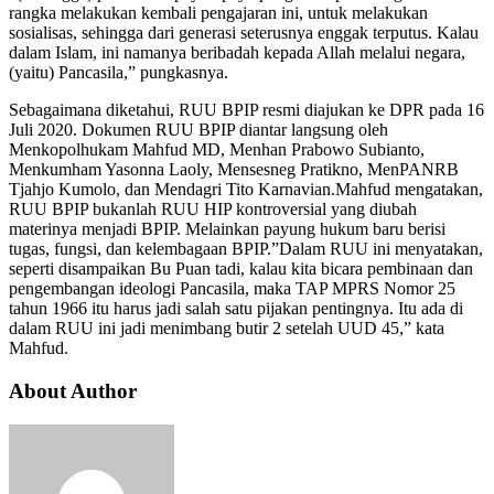
rangka melakukan kembali pengajaran ini, untuk melakukan
sosialisas, sehingga dari generasi seterusnya enggak terputus. Kalau
dalam Islam, ini namanya beribadah kepada Allah melalui negara,
(yaitu) Pancasila,” pungkasnya.
Sebagaimana diketahui, RUU BPIP resmi diajukan ke DPR pada 16
Juli 2020. Dokumen RUU BPIP diantar langsung oleh
Menkopolhukam Mahfud MD, Menhan Prabowo Subianto,
Menkumham Yasonna Laoly, Mensesneg Pratikno, MenPANRB
Tjahjo Kumolo, dan Mendagri Tito Karnavian.Mahfud mengatakan,
RUU BPIP bukanlah RUU HIP kontroversial yang diubah
materinya menjadi BPIP. Melainkan payung hukum baru berisi
tugas, fungsi, dan kelembagaan BPIP.”Dalam RUU ini menyatakan,
seperti disampaikan Bu Puan tadi, kalau kita bicara pembinaan dan
pengembangan ideologi Pancasila, maka TAP MPRS Nomor 25
tahun 1966 itu harus jadi salah satu pijakan pentingnya. Itu ada di
dalam RUU ini jadi menimbang butir 2 setelah UUD 45,” kata
Mahfud.
About Author