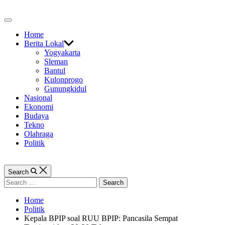
Skip
to
Off
content
Canvas
Home
Berita Lokal
Yogyakarta
Sleman
Bantul
Kulonprogo
Gunungkidul
Nasional
Ekonomi
Budaya
Tekno
Olahraga
Politik
Search
Search
for:
Home
Politik
Kepala BPIP soal RUU BPIP: Pancasila Sempat