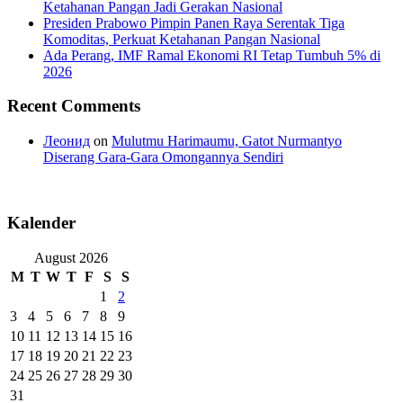
Ketahanan Pangan Jadi Gerakan Nasional
Presiden Prabowo Pimpin Panen Raya Serentak Tiga
Komoditas, Perkuat Ketahanan Pangan Nasional
Ada Perang, IMF Ramal Ekonomi RI Tetap Tumbuh 5% di
2026
Recent Comments
Леонид
on
Mulutmu Harimaumu, Gatot Nurmantyo
Diserang Gara-Gara Omongannya Sendiri
Kalender
August 2026
M
T
W
T
F
S
S
1
2
3
4
5
6
7
8
9
10
11
12
13
14
15
16
17
18
19
20
21
22
23
24
25
26
27
28
29
30
31