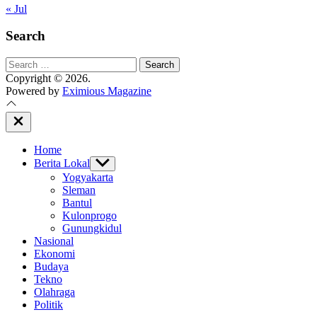
« Jul
Search
Search
for:
Copyright © 2026.
Powered by
Eximious Magazine
Close
Off
Canvas
Home
Berita Lokal
Show
sub
Yogyakarta
menu
Sleman
Bantul
Kulonprogo
Gunungkidul
Nasional
Ekonomi
Budaya
Tekno
Olahraga
Politik