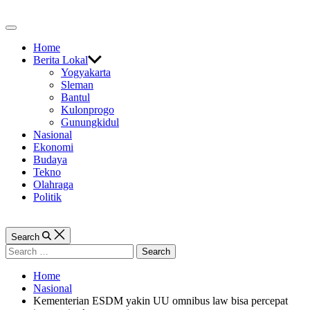
Skip
to
Off
content
Canvas
Home
Berita Lokal
Yogyakarta
Sleman
Bantul
Kulonprogo
Gunungkidul
Nasional
Ekonomi
Budaya
Tekno
Olahraga
Politik
Search
Search
for:
Home
Nasional
Kementerian ESDM yakin UU omnibus law bisa percepat