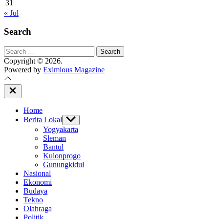
31
« Jul
Search
Search
for:
Copyright © 2026.
Powered by
Eximious Magazine
Close
Off
Canvas
Home
Berita Lokal
Show
sub
Yogyakarta
menu
Sleman
Bantul
Kulonprogo
Gunungkidul
Nasional
Ekonomi
Budaya
Tekno
Olahraga
Politik