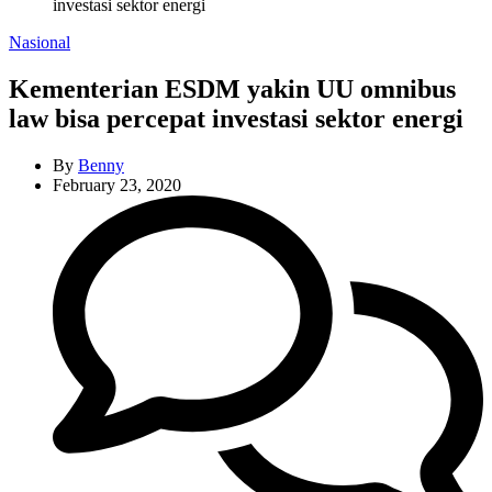
investasi sektor energi
Categories
Nasional
Kementerian ESDM yakin UU omnibus
law bisa percepat investasi sektor energi
By
Benny
February 23, 2020