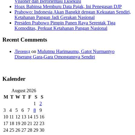
Visioner dan Berorientasi Eksekusi
Hoax Babinsa Memburu Data Pajak, Ini Penegasan DJP
Prabowo: Indonesia Akan Bangkit dengan Kekuatan Sendiri,
Ketahanan Pangan Jadi Gerakan Nasional
Presiden Prabowo Pimpin Panen Raya Serentak Tiga
Komoditas, Perkuat Ketahanan Pangan Nasional
Recent Comments
Леонид
on
Mulutmu Harimaumu, Gatot Nurmantyo
Diserang Gara-Gara Omongannya Sendiri
Kalender
August 2026
M
T
W
T
F
S
S
1
2
3
4
5
6
7
8
9
10
11
12
13
14
15
16
17
18
19
20
21
22
23
24
25
26
27
28
29
30