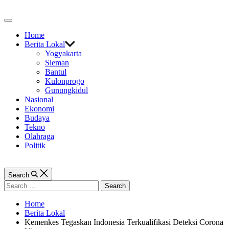
Skip
to
Off
content
Canvas
Home
Berita Lokal
Yogyakarta
Sleman
Bantul
Kulonprogo
Gunungkidul
Nasional
Ekonomi
Budaya
Tekno
Olahraga
Politik
Search
Search
for:
Home
Berita Lokal
Kemenkes Tegaskan Indonesia Terkualifikasi Deteksi Corona