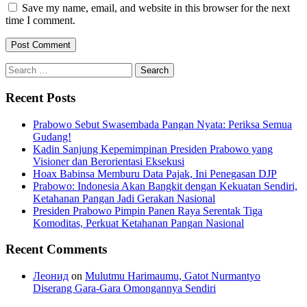
Save my name, email, and website in this browser for the next
time I comment.
Search
for:
Recent Posts
Prabowo Sebut Swasembada Pangan Nyata: Periksa Semua
Gudang!
Kadin Sanjung Kepemimpinan Presiden Prabowo yang
Visioner dan Berorientasi Eksekusi
Hoax Babinsa Memburu Data Pajak, Ini Penegasan DJP
Prabowo: Indonesia Akan Bangkit dengan Kekuatan Sendiri,
Ketahanan Pangan Jadi Gerakan Nasional
Presiden Prabowo Pimpin Panen Raya Serentak Tiga
Komoditas, Perkuat Ketahanan Pangan Nasional
Recent Comments
Леонид
on
Mulutmu Harimaumu, Gatot Nurmantyo
Diserang Gara-Gara Omongannya Sendiri