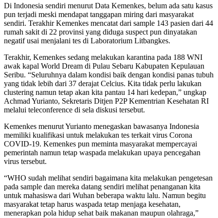
Di Indonesia sendiri menurut Data Kemenkes, belum ada satu kasus
pun terjadi meski mendapat tanggapan miring dari masyarakat
sendiri. Terakhir Kemenkes mencatat dari sample 143 pasien dari 44
rumah sakit di 22 provinsi yang diduga suspect pun dinyatakan
negatif usai menjalani tes di Laboratorium Litbangkes.
Terakhir, Kemenkes sedang melakukan karantina pada 188 WNI
awak kapal World Dream di Pulau Sebaru Kabupaten Kepulauan
Seribu. “Seluruhnya dalam kondisi baik dengan kondisi panas tubuh
yang tidak lebih dari 37 derajat Celcius. Kita tidak perlu lakukan
clustering namun tetap akan kita pantau 14 hari kedepan,” ungkap
Achmad Yurianto, Sekretaris Ditjen P2P Kementrian Kesehatan RI
melalui teleconference di sela diskusi tersebut.
Kemenkes menurut Yurianto menegaskan bawasanya Indonesia
memiliki kualifikasi untuk melakukan tes terkait virus Corona
COVID-19. Kemenkes pun meminta masyarakat mempercayai
pemerintah namun tetap waspada melakukan upaya pencegahan
virus tersebut.
“WHO sudah melihat sendiri bagaimana kita melakukan pengetesan
pada sample dan mereka datang sendiri melihat penanganan kita
untuk mahasiswa dari Wuhan beberapa waktu lalu. Namun begitu
masyarakat tetap harus waspada tetap menjaga kesehatan,
menerapkan pola hidup sehat baik makanan maupun olahraga,”