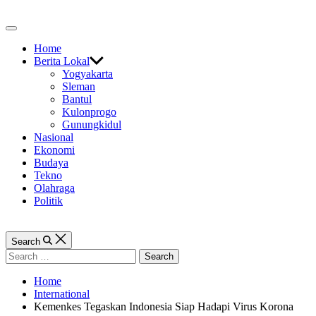
Skip
to
Off
content
Canvas
Home
Berita Lokal
Yogyakarta
Sleman
Bantul
Kulonprogo
Gunungkidul
Nasional
Ekonomi
Budaya
Tekno
Olahraga
Politik
Search
Search
for:
Home
International
Kemenkes Tegaskan Indonesia Siap Hadapi Virus Korona