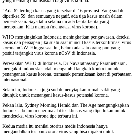
yang memang dikhususkan bagi virus korona.
“Ada 62 terduga kasus yang tersebar di 16 provinsi. Yang sudah
diperiksa 59, dan semuanya negatif, ada tiga kasus masih dalam
pemeriksaan. Saya tahu selama ini ada berita-berita yang
meragukan. Kita mampu (mengatasi virus korona).
WHO menginginkan Indonesia meningkatkan pengawasan, deteksi
kasus dan persiapan jika suatu saat muncul kasus terkonfirmasi virus
korona nCoV. Hingga saat ini, belum ada satu orang pun yang
positif terjangkit virus korona nCoV di Indonesia.
Perwakilan WHO di Indonesia, Dr Navaratnasamy Paranietharan,
mengakui Indonesia sudah mengambil langkah konkret untuk
penanganan kasus korona, termasuk pemeriksaan ketat di perbatasan
internasional.
Selain itu, Indonesia juga sudah menyiapkan rumah sakit yang
ditunjuk untuk menangani kasus-kasus potensial korona.
Pekan lalu, Sydney Morning Herald dan The Age mengungkapkan
Indonesia belum menerima alat tes khusus yang diperlukan untuk
mendeteksi virus korona tipe terbaru ini.
Kedua media itu menilai otoritas medis Indonesia hanya
mengandalkan tes pan-coronavirus yang bisa dipakai untuk