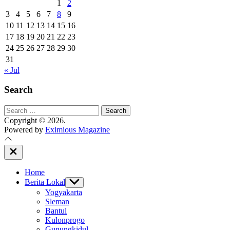
1
2
3
4
5
6
7
8
9
10
11
12
13
14
15
16
17
18
19
20
21
22
23
24
25
26
27
28
29
30
31
« Jul
Search
Search
for:
Copyright © 2026.
Powered by
Eximious Magazine
Close
Off
Canvas
Home
Berita Lokal
Show
sub
Yogyakarta
menu
Sleman
Bantul
Kulonprogo
Gunungkidul