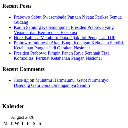
Recent Posts
Prabowo Sebut Swasembada Pangan Nyata: Periksa Semua
Gudang!
Kadin Sanjung Kepemimpinan Presiden Prabowo yang
Visioner dan Berorientasi Eksekusi
Hoax Babinsa Memburu Data Pajak, Ini Penegasan DJP
Prabowo: Indonesia Akan Bangkit dengan Kekuatan Sendiri,
Ketahanan Pangan Jadi Gerakan Nasional
Presiden Prabowo Pimpin Panen Raya Serentak Tiga
Komoditas, Perkuat Ketahanan Pangan Nasional
Recent Comments
Леонид
on
Mulutmu Harimaumu, Gatot Nurmantyo
Diserang Gara-Gara Omongannya Sendiri
Kalender
August 2026
M
T
W
T
F
S
S