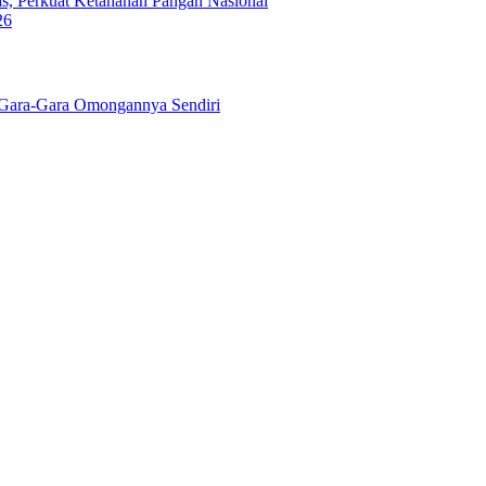
s, Perkuat Ketahanan Pangan Nasional
26
Gara-Gara Omongannya Sendiri