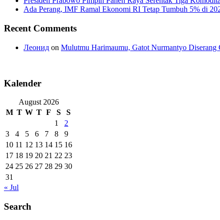
Presiden Prabowo Pimpin Panen Raya Serentak Tiga Komodita
Ada Perang, IMF Ramal Ekonomi RI Tetap Tumbuh 5% di 20
Recent Comments
Леонид
on
Mulutmu Harimaumu, Gatot Nurmantyo Diserang 
Kalender
August 2026
M
T
W
T
F
S
S
1
2
3
4
5
6
7
8
9
10
11
12
13
14
15
16
17
18
19
20
21
22
23
24
25
26
27
28
29
30
31
« Jul
Search