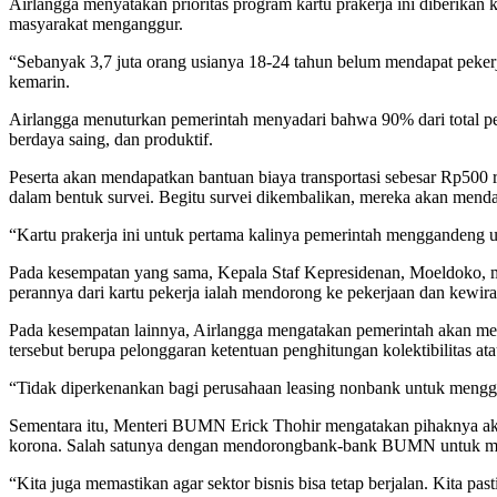
Airlangga menyatakan prioritas program kartu prakerja ini diberikan 
masyarakat menganggur.
“Sebanyak 3,7 juta orang usianya 18-24 tahun belum mendapat pekerj
kemarin.
Airlangga menuturkan pemerintah menyadari bahwa 90% dari total penc
berdaya saing, dan produktif.
Peserta akan mendapatkan bantuan biaya transportasi sebesar Rp500 r
dalam bentuk survei. Begitu survei dikembalikan, mereka akan menda
“Kartu prakerja ini untuk pertama kalinya pemerintah menggandeng uni
Pada kesempatan yang sama, Kepala Staf Kepresidenan, Moeldoko, m
perannya dari kartu pekerja ialah mendorong ke pekerjaan dan kewir
Pada kesempatan lainnya, Airlangga mengatakan pemerintah akan mere
tersebut berupa pelonggaran ketentuan penghitungan kolektibilitas at
“Tidak diperkenankan bagi perusahaan leasing nonbank untuk menggun
Sementara itu, Menteri BUMN Erick Thohir mengatakan pihaknya akan
korona. Salah satunya dengan mendorongbank-bank BUMN untuk 
“Kita juga memastikan agar sektor bisnis bisa tetap berjalan. Kit