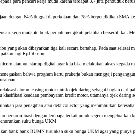
kepada para pencari kerja muda karena terdapat 3,7 juta penduduk berus
aan dengan 64% tinggal di perkotaan dan 78% berpendidikan SMA ke ata
ari kerja muda itu tidak pernah mengikuti pelatihan bersertifi kat. M
ibu yang akan dibayarkan tiga kali secara bertahap. Pada saat selesai
patkan lagi Rp150 ribu.
corn ataupun startup digital agar kita bisa melakukan akses kepada mas
enegaskan bahwa program kartu prakerja bukan menggaji penganggura
ausahaan.
laksasi aturan leasing motor untuk ojek daring sebagai bagian dari p
au klasifikasi keadaan pembayaran kredit motor, utamanya ojek daring s
akan jasa penagihan atau debt collector yang menimbulkan keresahan 
 berkoordinasi dengan lembaga terkait untuk segera mengeluarkan keb
menurunkan suku bunga UKM.
a pastikan bank-bank BUMN turunkan suku bunga UKM agar yang punya 