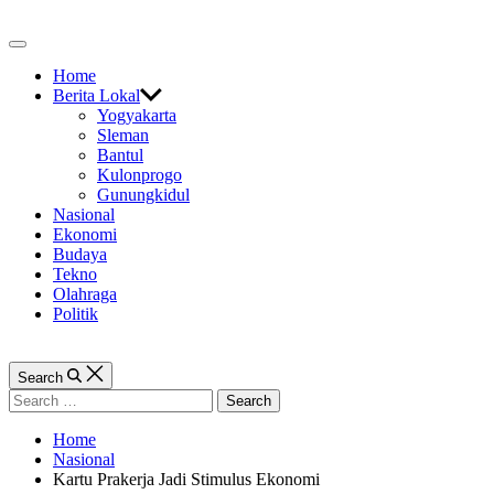
Skip
to
Off
content
Canvas
Home
Berita Lokal
Yogyakarta
Sleman
Bantul
Kulonprogo
Gunungkidul
Nasional
Ekonomi
Budaya
Tekno
Olahraga
Politik
Search
Search
for:
Home
Nasional
Kartu Prakerja Jadi Stimulus Ekonomi