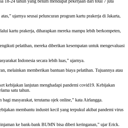
ia 18-24 tahun yang belum mendapat pekerjaan dari total 7 juta
s,” ujarnya seusai peluncuran program kartu prakerja di Jakarta,
elalui kartu prakerja, diharapkan mereka mampu lebih berkompeten,
 mengikuti pelatihan, mereka diberikan kesempatan untuk mengevaluasi
yarakat Indonesia secara lebih luas,” ujarnya.
n, melainkan memberikan bantuan biaya pelatihan. Tujuannya atau
aket kebijakan lanjutan menghadapi pandemi covid19. Kebijakan
elama satu tahun.
bagi masyarakat, terutama ojek online,” kata Airlangga.
ijakan membantu industri kecil yang terpukul akibat pandemi virus
pinjaman ke bank-bank BUMN bisa diberi keringanan,” ujar Erick.