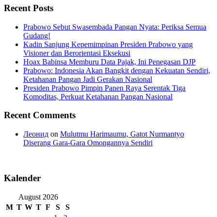
Recent Posts
Prabowo Sebut Swasembada Pangan Nyata: Periksa Semua
Gudang!
Kadin Sanjung Kepemimpinan Presiden Prabowo yang
Visioner dan Berorientasi Eksekusi
Hoax Babinsa Memburu Data Pajak, Ini Penegasan DJP
Prabowo: Indonesia Akan Bangkit dengan Kekuatan Sendiri,
Ketahanan Pangan Jadi Gerakan Nasional
Presiden Prabowo Pimpin Panen Raya Serentak Tiga
Komoditas, Perkuat Ketahanan Pangan Nasional
Recent Comments
Леонид
on
Mulutmu Harimaumu, Gatot Nurmantyo
Diserang Gara-Gara Omongannya Sendiri
Kalender
August 2026
M
T
W
T
F
S
S