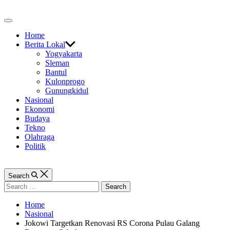
Skip
to
Off
content
Canvas
Home
Berita Lokal
Yogyakarta
Sleman
Bantul
Kulonprogo
Gunungkidul
Nasional
Ekonomi
Budaya
Tekno
Olahraga
Politik
Search
Search
for:
Home
Nasional
Jokowi Targetkan Renovasi RS Corona Pulau Galang