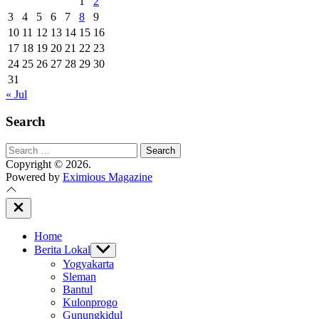
1
2
3
4
5
6
7
8
9
10
11
12
13
14
15
16
17
18
19
20
21
22
23
24
25
26
27
28
29
30
31
« Jul
Search
Search
for:
Copyright © 2026.
Powered by
Eximious Magazine
Close
Off
Canvas
Home
Berita Lokal
Show
sub
Yogyakarta
menu
Sleman
Bantul
Kulonprogo
Gunungkidul