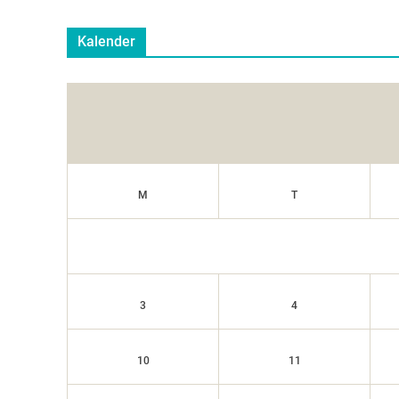
Kalender
M
T
3
4
10
11