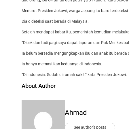
dua orang, ibu 64 tahun dan putrinya 31 tahun,” kata Jokowi
Menurut Presiden Jokowi, warga Jepang itu baru terdeteksi
Dia dideteksi saat berada di Malaysia.
Setelah mendapat kabar itu, pemerintah kemudian melakuka
“Dicek dan tadi pagi saya dapat laporan dari Pak Menkes bahw
Ia belum bersedia mengungkapkan ibu dan anak itu berada 
Ia hanya memastikan keduanya di Indonesia.
“Di Indonesia. Sudah di rumah sakit,” kata Presiden Jokowi.
About Author
Ahmad
See author's posts