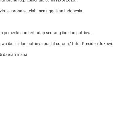
 di Istana Kepresidenan, Senin (2/3/2020).
 virus corona setelah meninggalkan Indonesia.
n pemeriksaan terhadap seorang ibu dan putrinya.
a ibu ini dan putrinya positif corona,” tutur Presiden Jokowi.
di daerah mana.