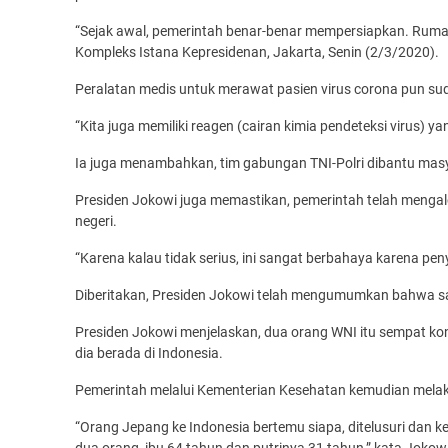
“Sejak awal, pemerintah benar-benar mempersiapkan. Rumah sa
Kompleks Istana Kepresidenan, Jakarta, Senin (2/3/2020).
Peralatan medis untuk merawat pasien virus corona pun su
“Kita juga memiliki reagen (cairan kimia pendeteksi virus) ya
Ia juga menambahkan, tim gabungan TNI-Polri dibantu mas
Presiden Jokowi juga memastikan, pemerintah telah menga
negeri.
“Karena kalau tidak serius, ini sangat berbahaya karena penya
Diberitakan, Presiden Jokowi telah mengumumkan bahwa saat 
Presiden Jokowi menjelaskan, dua orang WNI itu sempat ko
dia berada di Indonesia.
Pemerintah melalui Kementerian Kesehatan kemudian mela
“Orang Jepang ke Indonesia bertemu siapa, ditelusuri dan 