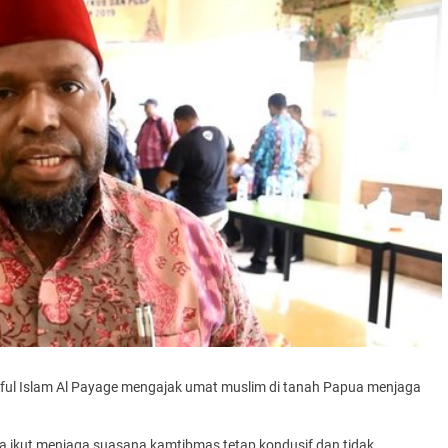
aiful Islam Al Payage mengajak umat muslim di tanah Papua menjaga
a ikut menjaga suasana kamtibmas tetap kondusif dan tidak