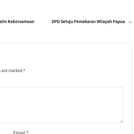
jalin Kebersamaan
DPD Setuju Pemekaran Wilayah Papua
→
ds are marked
*
Email
*