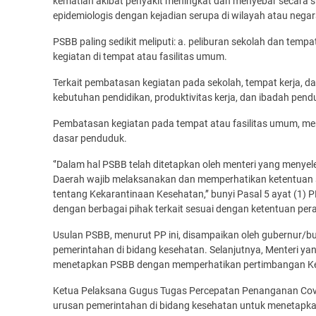
kematian akibat penyakit meningkat dan menyebar secara sig
epidemiologis dengan kejadian serupa di wilayah atau negara
PSBB paling sedikit meliputi: a. peliburan sekolah dan te
kegiatan di tempat atau fasilitas umum.
Terkait pembatasan kegiatan pada sekolah, tempat kerja, 
kebutuhan pendidikan, produktivitas kerja, dan ibadah pend
Pembatasan kegiatan pada tempat atau fasilitas umum, m
dasar penduduk.
‘’Dalam hal PSBB telah ditetapkan oleh menteri yang meny
Daerah wajib melaksanakan dan memperhatikan ketentuan
tentang Kekarantinaan Kesehatan,’’ bunyi Pasal 5 ayat (1) 
dengan berbagai pihak terkait sesuai dengan ketentuan p
Usulan PSBB, menurut PP ini, disampaikan oleh gubernur/b
pemerintahan di bidang kesehatan. Selanjutnya, Menteri y
menetapkan PSBB dengan memperhatikan pertimbangan Ke
Ketua Pelaksana Gugus Tugas Percepatan Penanganan Cov
urusan pemerintahan di bidang kesehatan untuk menetapkan