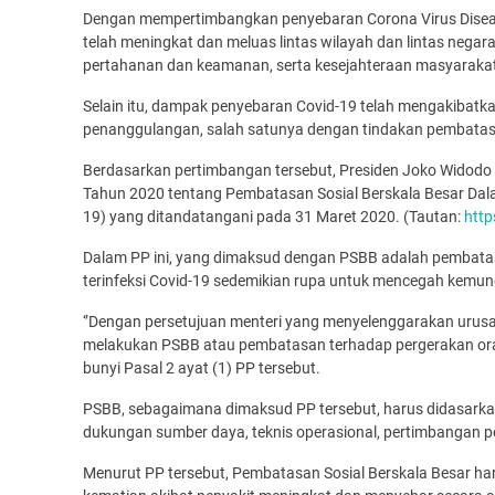
Dengan mempertimbangkan penyebaran Corona Virus Diseas
telah meningkat dan meluas lintas wilayah dan lintas negar
pertahanan dan keamanan, serta kesejahteraan masyarakat 
Selain itu, dampak penyebaran Covid-19 telah mengakibatkan
penanggulangan, salah satunya dengan tindakan pembatasa
Berdasarkan pertimbangan tersebut, Presiden Joko Widodo
Tahun 2020 tentang Pembatasan Sosial Berskala Besar Da
19) yang ditandatangani pada 31 Maret 2020. (Tautan:
http
Dalam PP ini, yang dimaksud dengan PSBB adalah pembatas
terinfeksi Covid-19 sedemikian rupa untuk mencegah kemu
‘’Dengan persetujuan menteri yang menyelenggarakan urus
melakukan PSBB atau pembatasan terhadap pergerakan orang
bunyi Pasal 2 ayat (1) PP tersebut.
PSBB, sebagaimana dimaksud PP tersebut, harus didasarkan
dukungan sumber daya, teknis operasional, pertimbangan po
Menurut PP tersebut, Pembatasan Sosial Berskala Besar har