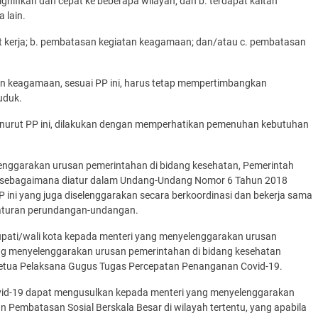
nifikan dan cepat ke beberapa wilayah; dan b. terdapat kaitan
 lain.
mpat kerja; b. pembatasan kegiatan keagamaan; dan/atau c. pembatasan
dan keagamaan, sesuai PP ini, harus tetap mempertimbangkan
uduk.
enurut PP ini, dilakukan dengan memperhatikan pemenuhan kebutuhan
elenggarakan urusan pemerintahan di bidang kesehatan, Pemerintah
 sebagaimana diatur dalam Undang-Undang Nomor 6 Tahun 2018
PP ini yang juga diselenggarakan secara berkoordinasi dan bekerja sama
eraturan perundangan-undangan.
upati/wali kota kepada menteri yang menyelenggarakan urusan
ang menyelenggarakan urusan pemerintahan di bidang kesehatan
tua Pelaksana Gugus Tugas Percepatan Penanganan Covid-19.
id-19 dapat mengusulkan kepada menteri yang menyelenggarakan
 Pembatasan Sosial Berskala Besar di wilayah tertentu, yang apabila