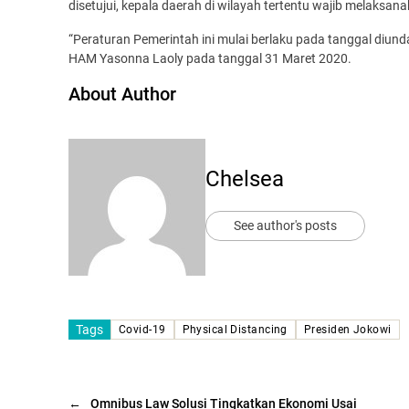
disetujui, kepala daerah di wilayah tertentu wajib melaksan
“Peraturan Pemerintah ini mulai berlaku pada tanggal diun
HAM Yasonna Laoly pada tanggal 31 Maret 2020.
About Author
Chelsea
See author's posts
Tags
Covid-19
Physical Distancing
Presiden Jokowi
←
Omnibus Law Solusi Tingkatkan Ekonomi Usai