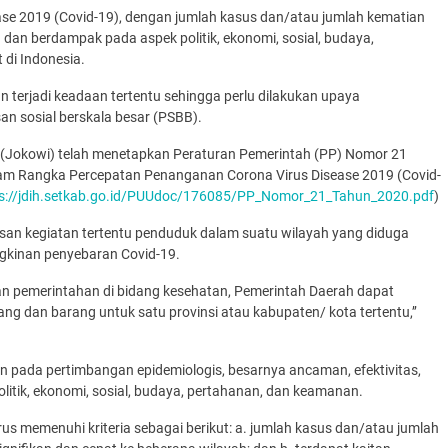
e 2019 (Covid-19), dengan jumlah kasus dan/atau jumlah kematian
a dan berdampak pada aspek politik, ekonomi, sosial, budaya,
di Indonesia.
 terjadi keadaan tertentu sehingga perlu dilakukan upaya
n sosial berskala besar (PSBB).
 (Jokowi) telah menetapkan Peraturan Pemerintah (PP) Nomor 21
lam Rangka Percepatan Penanganan Corona Virus Disease 2019 (Covid-
s://jdih.setkab.go.id/PUUdoc/176085/PP_Nomor_21_Tahun_2020.pdf
)
an kegiatan tertentu penduduk dalam suatu wilayah yang diduga
ngkinan penyebaran Covid-19.
an pemerintahan di bidang kesehatan, Pemerintah Daerah dapat
 dan barang untuk satu provinsi atau kabupaten/ kota tertentu,’’
 pada pertimbangan epidemiologis, besarnya ancaman, efektivitas,
litik, ekonomi, sosial, budaya, pertahanan, dan keamanan.
us memenuhi kriteria sebagai berikut: a. jumlah kasus dan/atau jumlah