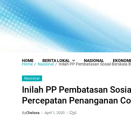
HOME
BERITA LOKAL
NASIONAL
EKONOM
Home
Nasional
Inilah PP Pembatasan Sosial Berskala
Nasional
Inilah PP Pembatasan Sosia
Percepatan Penanganan Co
By
Chelsea
April 1, 2020
0