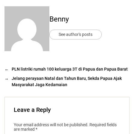
Benny
See author's posts
←
PLN listriki rumah 100 keluarga 3T di Papua dan Papua Barat
→
Jelang perayaan Natal dan Tahun Baru, Sekda Papua Ajak
Masyarakat Jaga Kedamaian
Leave a Reply
Your email address will not be published.
Required fields
are marked
*