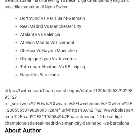
Berikut adalah hasil drawing 16 besar Liga Champions yang baru
saja dilaksanakan di Nyon Swiss:
Dortmund Vs Paris Saint-Germain
Real Madrid Vs Manchester City
Atalanta Vs Valencia
Atletico Madrid Vs Liverpool
Chelsea Vs Bayern Muenchen
Olympique Lyon Vs Juventus
Tottenham Hostpur Vs RB Leipzig
Napoli Vs Barcelona
https://twitter.com/ChampionsLeague/status/120653553790298
9312?
ref_src=twsrc%5Etfw%7Ctwcamp%5Etweetembed%7Ctwterm%5E
1206535537902989312&ref_url=https%3A%2F%2Fwww.bolasport
.com%2Fread%2F311955849%2Fhasil-drawing-16-besar-liga-
champions-ada-real-madrid-vs-man-city-dan-napoli-vs-barcelona
About Author