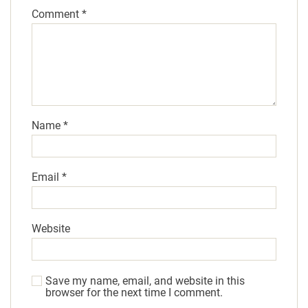
Comment
*
Name
*
Email
*
Website
Save my name, email, and website in this
browser for the next time I comment.