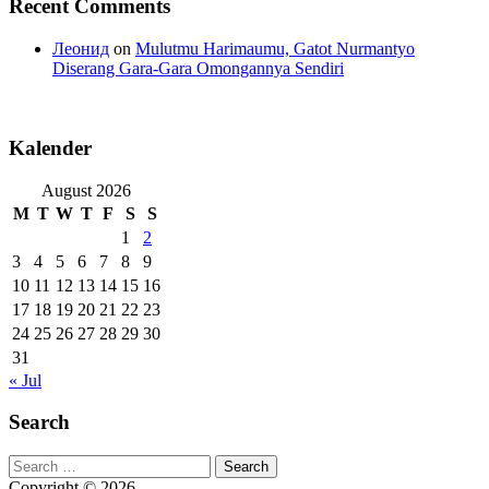
Recent Comments
Леонид
on
Mulutmu Harimaumu, Gatot Nurmantyo
Diserang Gara-Gara Omongannya Sendiri
Kalender
August 2026
M
T
W
T
F
S
S
1
2
3
4
5
6
7
8
9
10
11
12
13
14
15
16
17
18
19
20
21
22
23
24
25
26
27
28
29
30
31
« Jul
Search
Search
for:
Copyright © 2026.