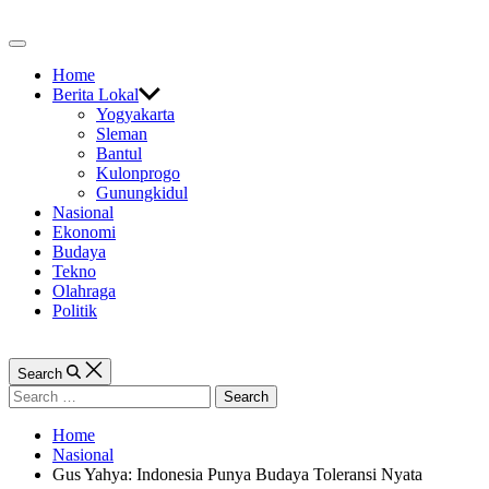
Skip
to
Off
content
Canvas
Home
Berita Lokal
Yogyakarta
Sleman
Bantul
Kulonprogo
Gunungkidul
Nasional
Ekonomi
Budaya
Tekno
Olahraga
Politik
Search
Search
for:
Home
Nasional
Gus Yahya: Indonesia Punya Budaya Toleransi Nyata