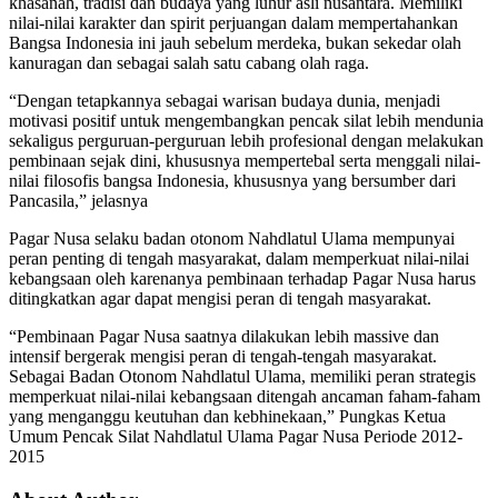
khasanah, tradisi dan budaya yang luhur asli nusantara. Memiliki
nilai-nilai karakter dan spirit perjuangan dalam mempertahankan
Bangsa Indonesia ini jauh sebelum merdeka, bukan sekedar olah
kanuragan dan sebagai salah satu cabang olah raga.
“Dengan tetapkannya sebagai warisan budaya dunia, menjadi
motivasi positif untuk mengembangkan pencak silat lebih mendunia
sekaligus perguruan-perguruan lebih profesional dengan melakukan
pembinaan sejak dini, khususnya mempertebal serta menggali nilai-
nilai filosofis bangsa Indonesia, khususnya yang bersumber dari
Pancasila,” jelasnya
Pagar Nusa selaku badan otonom Nahdlatul Ulama mempunyai
peran penting di tengah masyarakat, dalam memperkuat nilai-nilai
kebangsaan oleh karenanya pembinaan terhadap Pagar Nusa harus
ditingkatkan agar dapat mengisi peran di tengah masyarakat.
“Pembinaan Pagar Nusa saatnya dilakukan lebih massive dan
intensif bergerak mengisi peran di tengah-tengah masyarakat.
Sebagai Badan Otonom Nahdlatul Ulama, memiliki peran strategis
memperkuat nilai-nilai kebangsaan ditengah ancaman faham-faham
yang menganggu keutuhan dan kebhinekaan,” Pungkas Ketua
Umum Pencak Silat Nahdlatul Ulama Pagar Nusa Periode 2012-
2015