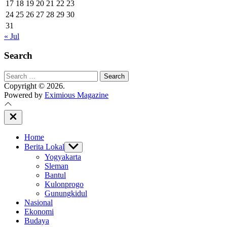
17
18
19
20
21
22
23
24
25
26
27
28
29
30
31
« Jul
Search
Search
for:
Copyright © 2026.
Powered by
Eximious Magazine
Close
Off
Canvas
Home
Berita Lokal
Show
sub
Yogyakarta
menu
Sleman
Bantul
Kulonprogo
Gunungkidul
Nasional
Ekonomi
Budaya