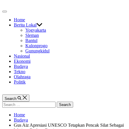
Skip
to
Off
content
Canvas
Home
Berita Lokal
Yogyakarta
Sleman
Bantul
Kulonprogo
Gunungkidul
Nasional
Ekonomi
Budaya
Tekno
Olahraga
Politik
Search
Search
for:
Home
Budaya
Gus Aiz Apresiasi UNESCO Tetapkan Pencak Silat Sebagai