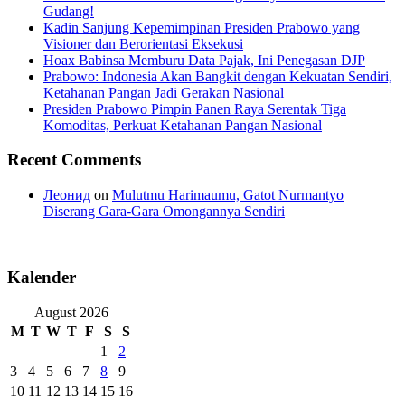
Gudang!
Kadin Sanjung Kepemimpinan Presiden Prabowo yang
Visioner dan Berorientasi Eksekusi
Hoax Babinsa Memburu Data Pajak, Ini Penegasan DJP
Prabowo: Indonesia Akan Bangkit dengan Kekuatan Sendiri,
Ketahanan Pangan Jadi Gerakan Nasional
Presiden Prabowo Pimpin Panen Raya Serentak Tiga
Komoditas, Perkuat Ketahanan Pangan Nasional
Recent Comments
Леонид
on
Mulutmu Harimaumu, Gatot Nurmantyo
Diserang Gara-Gara Omongannya Sendiri
Kalender
August 2026
M
T
W
T
F
S
S
1
2
3
4
5
6
7
8
9
10
11
12
13
14
15
16