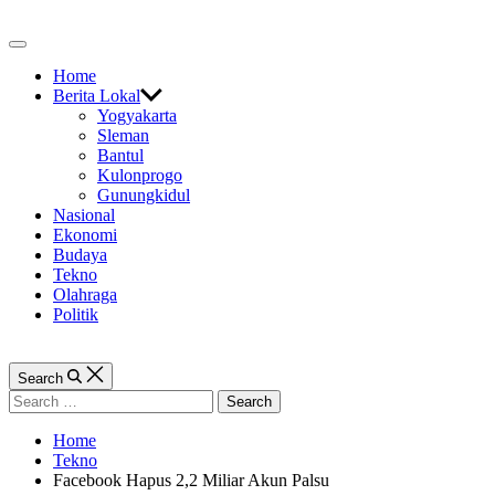
Skip
to
Off
content
Canvas
Home
Berita Lokal
Yogyakarta
Sleman
Bantul
Kulonprogo
Gunungkidul
Nasional
Ekonomi
Budaya
Tekno
Olahraga
Politik
Search
Search
for:
Home
Tekno
Facebook Hapus 2,2 Miliar Akun Palsu