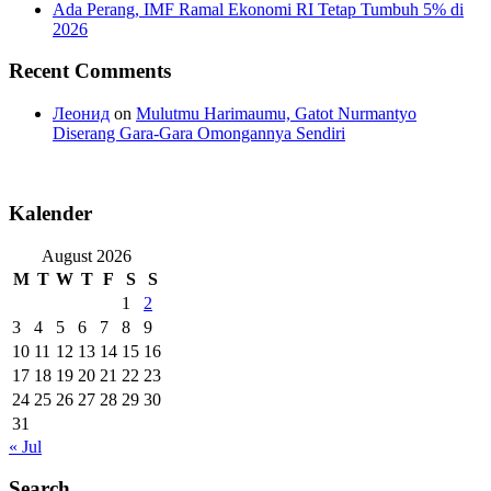
Ada Perang, IMF Ramal Ekonomi RI Tetap Tumbuh 5% di
2026
Recent Comments
Леонид
on
Mulutmu Harimaumu, Gatot Nurmantyo
Diserang Gara-Gara Omongannya Sendiri
Kalender
August 2026
M
T
W
T
F
S
S
1
2
3
4
5
6
7
8
9
10
11
12
13
14
15
16
17
18
19
20
21
22
23
24
25
26
27
28
29
30
31
« Jul
Search