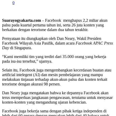
0
Suarayogyakarta.com
– Facebook menghapus 2,2 miliar akun
palsu pada kuartal pertama tahun ini, serta 26 juta konten yang
berkaitan dengan terorisme dalam dua tahun terakhir.
Pernyataan itu diungkapkan oleh Dan Neary, Wakil Presiden
Facebook Wilayah Asia Pasifik, dalam acara
Facebook APAC Press
Day
di Singapura.
“Kami memiliki tim yang terdiri dari 35.000 orang yang bekerja
pada isu-isu tersebut,” ujarnya.
Selain itu, Facebook juga mengembangkan kecerdasan buatan atau
artificial intelegent (AI) dan mesin pembelajaran yang mampu
melakukan tinjauan terhadap akun-akun palsu dan konten terkait
terorisme dengan akurasi 98 persen.
Dan Neary juga mengatakan bahwa ke depannya Facebook akan
terus memperluas jangkauan pengawasan, terutama untuk menyasar
konten-konten yang mengandung ujaran kebencian.
Facebook juga bekerja sama dengan pihak ketiga independen di
lebih dari 60 negara dengan mencakup lebih dari 40 bahasa untuk