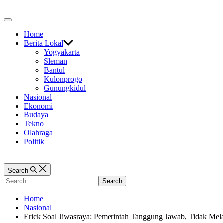
Skip
to
Off
content
Canvas
Home
Berita Lokal
Yogyakarta
Sleman
Bantul
Kulonprogo
Gunungkidul
Nasional
Ekonomi
Budaya
Tekno
Olahraga
Politik
Search
Search
for:
Home
Nasional
Erick Soal Jiwasraya: Pemerintah Tanggung Jawab, Tidak Mela