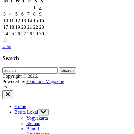
M
T
W
T
F
S
S
1
2
3
4
5
6
7
8
9
10
11
12
13
14
15
16
17
18
19
20
21
22
23
24
25
26
27
28
29
30
31
« Jul
Search
Search
for:
Copyright © 2026.
Powered by
Eximious Magazine
Close
Off
Canvas
Home
Berita Lokal
Show
sub
Yogyakarta
menu
Sleman
Bantul