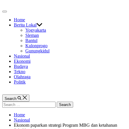
Skip
to
Off
content
Canvas
Home
Berita Lokal
Yogyakarta
Sleman
Bantul
Kulonprogo
Gunungkidul
Nasional
Ekonomi
Budaya
Tekno
Olahraga
Politik
Search
Search
for:
Home
Nasional
Ekonom paparkan strategi Program MBG dan ketahanan