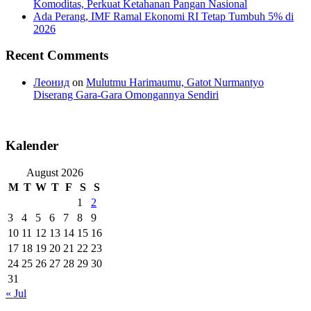
Komoditas, Perkuat Ketahanan Pangan Nasional
Ada Perang, IMF Ramal Ekonomi RI Tetap Tumbuh 5% di
2026
Recent Comments
Леонид
on
Mulutmu Harimaumu, Gatot Nurmantyo
Diserang Gara-Gara Omongannya Sendiri
Kalender
August 2026
M
T
W
T
F
S
S
1
2
3
4
5
6
7
8
9
10
11
12
13
14
15
16
17
18
19
20
21
22
23
24
25
26
27
28
29
30
31
« Jul