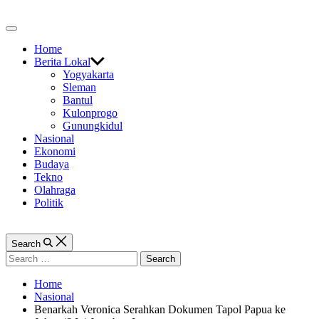
Skip
to
Off
content
Canvas
Home
Berita Lokal
Yogyakarta
Sleman
Bantul
Kulonprogo
Gunungkidul
Nasional
Ekonomi
Budaya
Tekno
Olahraga
Politik
Search
Search
for:
Home
Nasional
Benarkah Veronica Serahkan Dokumen Tapol Papua ke