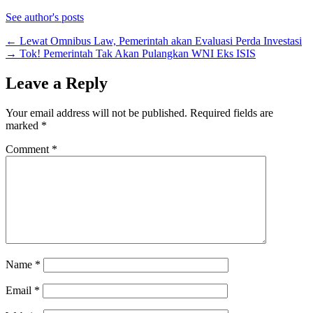
See author's posts
←
Lewat Omnibus Law, Pemerintah akan Evaluasi Perda Investasi
→
Tok! Pemerintah Tak Akan Pulangkan WNI Eks ISIS
Leave a Reply
Your email address will not be published.
Required fields are
marked
*
Comment
*
Name
*
Email
*