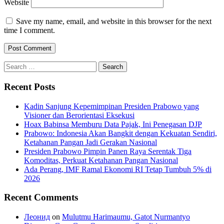
Website
Save my name, email, and website in this browser for the next
time I comment.
Search
for:
Recent Posts
Kadin Sanjung Kepemimpinan Presiden Prabowo yang
Visioner dan Berorientasi Eksekusi
Hoax Babinsa Memburu Data Pajak, Ini Penegasan DJP
Prabowo: Indonesia Akan Bangkit dengan Kekuatan Sendiri,
Ketahanan Pangan Jadi Gerakan Nasional
Presiden Prabowo Pimpin Panen Raya Serentak Tiga
Komoditas, Perkuat Ketahanan Pangan Nasional
Ada Perang, IMF Ramal Ekonomi RI Tetap Tumbuh 5% di
2026
Recent Comments
Леонид
on
Mulutmu Harimaumu, Gatot Nurmantyo