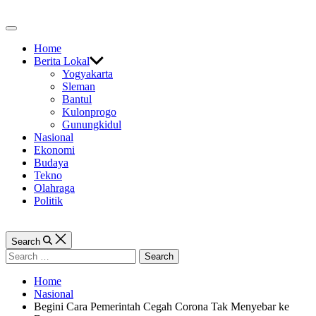
Skip
to
Off
content
Canvas
Home
Berita Lokal
Yogyakarta
Sleman
Bantul
Kulonprogo
Gunungkidul
Nasional
Ekonomi
Budaya
Tekno
Olahraga
Politik
Search
Search
for:
Home
Nasional
Begini Cara Pemerintah Cegah Corona Tak Menyebar ke