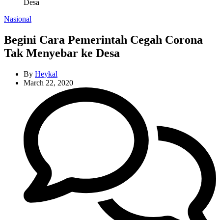
Desa
Categories
Nasional
Begini Cara Pemerintah Cegah Corona
Tak Menyebar ke Desa
By
Heykal
March 22, 2020