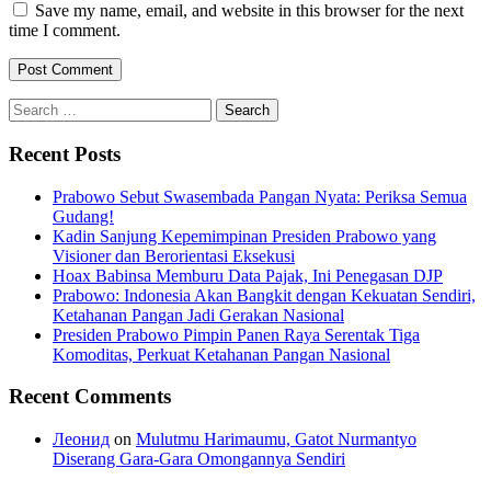
Save my name, email, and website in this browser for the next
time I comment.
Search
for:
Recent Posts
Prabowo Sebut Swasembada Pangan Nyata: Periksa Semua
Gudang!
Kadin Sanjung Kepemimpinan Presiden Prabowo yang
Visioner dan Berorientasi Eksekusi
Hoax Babinsa Memburu Data Pajak, Ini Penegasan DJP
Prabowo: Indonesia Akan Bangkit dengan Kekuatan Sendiri,
Ketahanan Pangan Jadi Gerakan Nasional
Presiden Prabowo Pimpin Panen Raya Serentak Tiga
Komoditas, Perkuat Ketahanan Pangan Nasional
Recent Comments
Леонид
on
Mulutmu Harimaumu, Gatot Nurmantyo
Diserang Gara-Gara Omongannya Sendiri