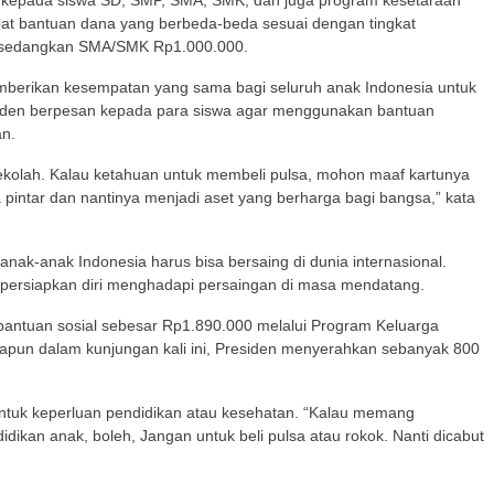
r kepada siswa SD, SMP, SMA, SMK, dan juga program kesetaraan
at bantuan dana yang berbeda-beda sesuai dengan tingkat
, sedangkan SMA/SMK Rp1.000.000.
mberikan kesempatan yang sama bagi seluruh anak Indonesia untuk
esiden berpesan kepada para siswa agar menggunakan bantuan
an.
sekolah. Kalau ketahuan untuk membeli pulsa, mohon maaf kartunya
a pintar dan nantinya menjadi aset yang berharga bagi bangsa,” kata
anak-anak Indonesia harus bisa bersaing di dunia internasional.
mpersiapkan diri menghadapi persaingan di masa mendatang.
antuan sosial sebesar Rp1.890.000 melalui Program Keluarga
apun dalam kunjungan kali ini, Presiden menyerahkan sebanyak 800
ntuk keperluan pendidikan atau kesehatan. “Kalau memang
idikan anak, boleh, Jangan untuk beli pulsa atau rokok. Nanti dicabut