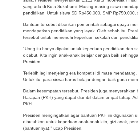
sana, Presiden menyerahkan 1.211 Kartu Indonesia Pinta
yang ada di Kota Sukabumi. Masing-masing siswa mendap
pendidikan. Untuk siswa SD Rp450.000, SMP Rp750.000
Bantuan tersebut diberikan pemerintah sebagai upaya me
mendapatkan pendidikan yang layak. Oleh sebab itu, Pr
tersebut untuk memenuhi keperluan sekolah dan pendidik
“Uang itu hanya dipakai untuk keperluan pendidikan dan 
dicabut. Kita ingin anak-anak belajar dengan baik sehingg
Presiden.
Terlebih lagi menjelang era kompetisi di masa mendatang, 
Untuk itu, para siswa harus belajar dengan baik guna me
Dalam kesempatan tersebut, Presiden juga menyerahkan b
Harapan (PKH) yang dapat diambil dalam empat tahap. Ad
PKH.
Presiden mengingatkan agar bantuan PKH ini digunakan u
dibutuhkan untuk keperluan anak-anak kita, gizi anak, pend
(bantuannya),” ucap Presiden.