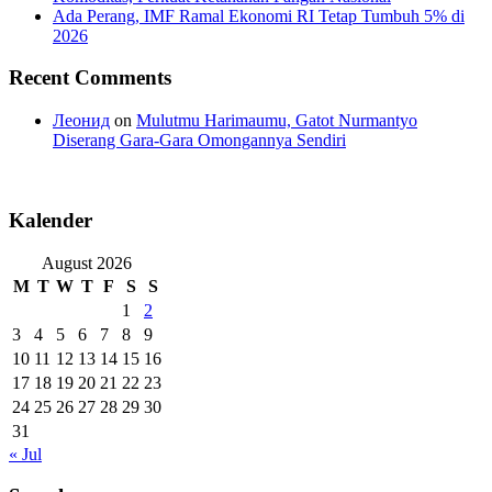
Ada Perang, IMF Ramal Ekonomi RI Tetap Tumbuh 5% di
2026
Recent Comments
Леонид
on
Mulutmu Harimaumu, Gatot Nurmantyo
Diserang Gara-Gara Omongannya Sendiri
Kalender
August 2026
M
T
W
T
F
S
S
1
2
3
4
5
6
7
8
9
10
11
12
13
14
15
16
17
18
19
20
21
22
23
24
25
26
27
28
29
30
31
« Jul