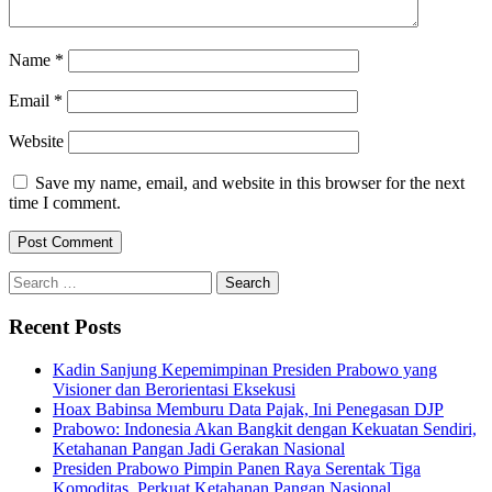
Name
*
Email
*
Website
Save my name, email, and website in this browser for the next
time I comment.
Search
for:
Recent Posts
Kadin Sanjung Kepemimpinan Presiden Prabowo yang
Visioner dan Berorientasi Eksekusi
Hoax Babinsa Memburu Data Pajak, Ini Penegasan DJP
Prabowo: Indonesia Akan Bangkit dengan Kekuatan Sendiri,
Ketahanan Pangan Jadi Gerakan Nasional
Presiden Prabowo Pimpin Panen Raya Serentak Tiga
Komoditas, Perkuat Ketahanan Pangan Nasional