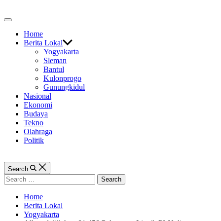
Skip
to
Off
content
Canvas
Home
Berita Lokal
Yogyakarta
Sleman
Bantul
Kulonprogo
Gunungkidul
Nasional
Ekonomi
Budaya
Tekno
Olahraga
Politik
Search
Search
for:
Home
Berita Lokal
Yogyakarta