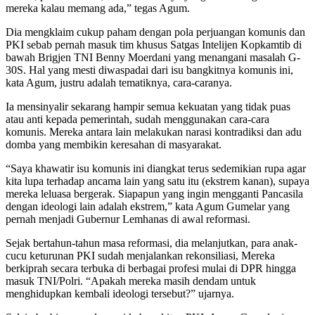
mereka kalau memang ada,” tegas Agum.
Dia mengklaim cukup paham dengan pola perjuangan komunis dan
PKI sebab pernah masuk tim khusus Satgas Intelijen Kopkamtib di
bawah Brigjen TNI Benny Moerdani yang menangani masalah G-
30S. Hal yang mesti diwaspadai dari isu bangkitnya komunis ini,
kata Agum, justru adalah tematiknya, cara-caranya.
Ia mensinyalir sekarang hampir semua kekuatan yang tidak puas
atau anti kepada pemerintah, sudah menggunakan cara-cara
komunis. Mereka antara lain melakukan narasi kontradiksi dan adu
domba yang membikin keresahan di masyarakat.
“Saya khawatir isu komunis ini diangkat terus sedemikian rupa agar
kita lupa terhadap ancama lain yang satu itu (ekstrem kanan), supaya
mereka leluasa bergerak. Siapapun yang ingin mengganti Pancasila
dengan ideologi lain adalah ekstrem,” kata Agum Gumelar yang
pernah menjadi Gubernur Lemhanas di awal reformasi.
Sejak bertahun-tahun masa reformasi, dia melanjutkan, para anak-
cucu keturunan PKI sudah menjalankan rekonsiliasi, Mereka
berkiprah secara terbuka di berbagai profesi mulai di DPR hingga
masuk TNI/Polri. “Apakah mereka masih dendam untuk
menghidupkan kembali ideologi tersebut?” ujarnya.