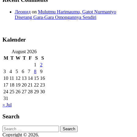
Леонид
on
Mulutmu Harimaumu, Gatot Nurmantyo
Diserang Gara-Gara Omongannya Sendiri
Kalender
August 2026
M
T
W
T
F
S
S
1
2
3
4
5
6
7
8
9
10
11
12
13
14
15
16
17
18
19
20
21
22
23
24
25
26
27
28
29
30
31
« Jul
Search
Search
for:
Copyright © 2026.