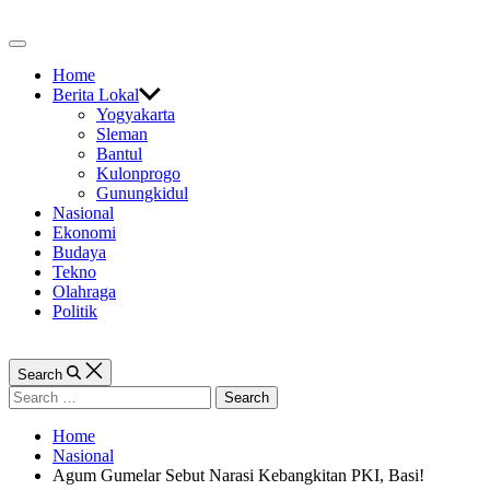
Skip
to
Off
content
Canvas
Home
Berita Lokal
Yogyakarta
Sleman
Bantul
Kulonprogo
Gunungkidul
Nasional
Ekonomi
Budaya
Tekno
Olahraga
Politik
Search
Search
for:
Home
Nasional
Agum Gumelar Sebut Narasi Kebangkitan PKI, Basi!