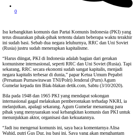
0
Isu kebangkitan komunis dan Partai Komunis Indonesia (PKI) yang
terus disuarakan pihak-pihak tertentu dalam beberapa waktu terakhir
ini sudah basi. Sebab dua negara leluhurnya, RRC dan Uni Soviet
(Rusia) justru sudah menerapkan kapitalisme.
“Harus diingat, PKI di Indonesia adalah bagian dari gerakan
komunisme internasional, seperti RRC dan Uni Soviet (Rusia). Tapi
sekarang, RRC secara ekonomi sudah sangat kapitalis, menjadi
negara kapitalis terbesar di dunia,” papar Ketua Umum Pepabri
(Persatuan Purnawirawan TNI/Polri) Jenderal (Purn) Agum
Gumelar kepada tim Blak-blakan detik.com, Sabtu (3/10/2020).
Bila pada 1948 dan 1965 PKI yang mendapat sokongan
internasional gagal melakukan pemberontakan terhadap NKRI, ia
melanjutkan, apalagi sekarang. Agum Gumelar menantang para
pihak yang menyuarakan soal kebangkitan komunis dan PKI untuk
menunjukkan aktor, organisasi dan kekuatannya.
“Jadi isu mengenai komunis ini, saya baca komentarnya Alisa
Wahid, putri Gus Dur, isu basi ini. Saya yang akan menghantam