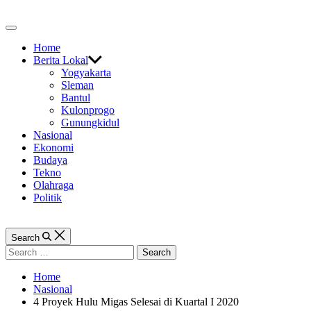
Skip
to
Off
content
Canvas
Home
Berita Lokal
Yogyakarta
Sleman
Bantul
Kulonprogo
Gunungkidul
Nasional
Ekonomi
Budaya
Tekno
Olahraga
Politik
Search
Search
for:
Home
Nasional
4 Proyek Hulu Migas Selesai di Kuartal I 2020