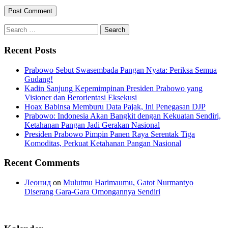
Search
for:
Recent Posts
Prabowo Sebut Swasembada Pangan Nyata: Periksa Semua
Gudang!
Kadin Sanjung Kepemimpinan Presiden Prabowo yang
Visioner dan Berorientasi Eksekusi
Hoax Babinsa Memburu Data Pajak, Ini Penegasan DJP
Prabowo: Indonesia Akan Bangkit dengan Kekuatan Sendiri,
Ketahanan Pangan Jadi Gerakan Nasional
Presiden Prabowo Pimpin Panen Raya Serentak Tiga
Komoditas, Perkuat Ketahanan Pangan Nasional
Recent Comments
Леонид
on
Mulutmu Harimaumu, Gatot Nurmantyo
Diserang Gara-Gara Omongannya Sendiri