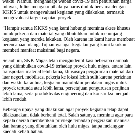
waktu. Namun, menghadapi wabah covid-19 dan penurunan harga
minyak, Julius mengaku pihaknya harus duduk bersama dengan
KKKS untuk mengevaluasi kegiatan yang dilakukan, termasuk
mengevaluasi target capaian proyek.
“Hampir semua KKKS yang kami hubungi meminta akses khusus
untuk pekerja dan material yang dibutuhkan untuk menunjang
kegiatan yang mereka lakukan. Oleh karena itu kami harus membuat
perencanaan ulang. Tujuannya agar kegiatan yang kami lakukan
memberi manfaat maksimal bagi negara.
Sejauh ini, SKK Migas telah mengindentifikasi beberapa dampak
yang ditimbulkan covid-19 terhadap proyek hulu migas, antara lain
transportasi material lebih lama, khususnya pengiriman material dari
luar negeri, mobilisasi pekerja ke lokasi lebih sulit karena perizinan
dan waktu karantina, kegiatan manufaktur peralatan migas untuk
proyek tertunda atau lebih lama, persetujuan pengurusan perijinan
lebih lama, serta produktivitas engineering dan konstruksi menjadi
lebih rendah.
Beberapa upaya yang dilakukan agar proyek kegiatan tetap dapat
dilaksanakan, tidak berhenti total. Salah satunya, meminta agar para
kepala daerah memberikan privilege terhadap pergerakan manusia
dan barang yang dibutuhkan oleh hulu migas, tanpa melanggar
kaedah kehati-hatian.