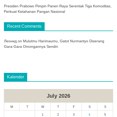
Presiden Prabowo Pimpin Panen Raya Serentak Tiga Komoditas,
Perkuat Ketahanan Pangan Nasional
Recent Comments
Леонид
on
Mulutmu Harimaumu, Gatot Nurmantyo Diserang
Gara-Gara Omongannya Sendiri
Kalender
July 2026
M
T
W
T
F
S
S
1
2
3
4
5