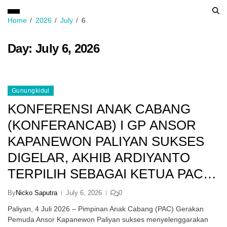
Home
2026
July
6
Day:
July 6, 2026
Gunungkidul
KONFERENSI ANAK CABANG
(KONFERANCAB) I GP ANSOR
KAPANEWON PALIYAN SUKSES
DIGELAR, AKHIB ARDIYANTO
TERPILIH SEBAGAI KETUA PAC
GP ANSOR PALIYAN
By
Nicko Saputra
July 6, 2026
0
Paliyan, 4 Juli 2026 – Pimpinan Anak Cabang (PAC) Gerakan
Pemuda Ansor Kapanewon Paliyan sukses menyelenggarakan