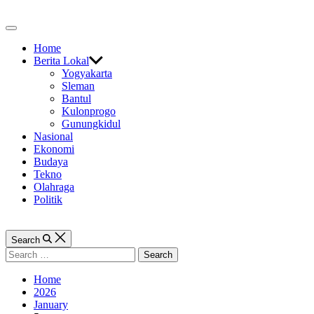
Skip
to
Off
content
Canvas
Home
Berita Lokal
Yogyakarta
Sleman
Bantul
Kulonprogo
Gunungkidul
Nasional
Ekonomi
Budaya
Tekno
Olahraga
Politik
Search
Search
for:
Home
2026
January