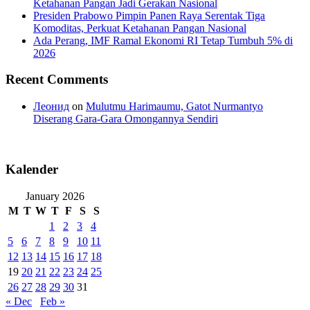
Ketahanan Pangan Jadi Gerakan Nasional
Presiden Prabowo Pimpin Panen Raya Serentak Tiga
Komoditas, Perkuat Ketahanan Pangan Nasional
Ada Perang, IMF Ramal Ekonomi RI Tetap Tumbuh 5% di
2026
Recent Comments
Леонид
on
Mulutmu Harimaumu, Gatot Nurmantyo
Diserang Gara-Gara Omongannya Sendiri
Kalender
January 2026
M
T
W
T
F
S
S
1
2
3
4
5
6
7
8
9
10
11
12
13
14
15
16
17
18
19
20
21
22
23
24
25
26
27
28
29
30
31
« Dec
Feb »