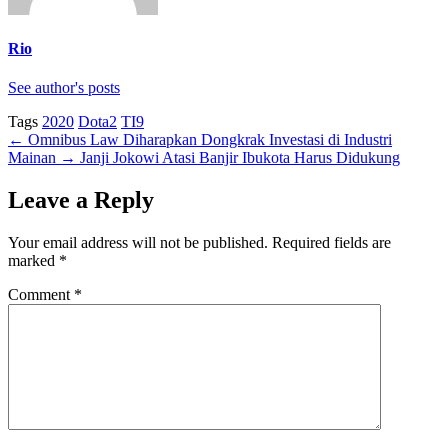
Rio
See author's posts
Tags
2020
Dota2
TI9
←
Omnibus Law Diharapkan Dongkrak Investasi di Industri
Mainan
→
Janji Jokowi Atasi Banjir Ibukota Harus Didukung
Leave a Reply
Your email address will not be published.
Required fields are
marked
*
Comment
*