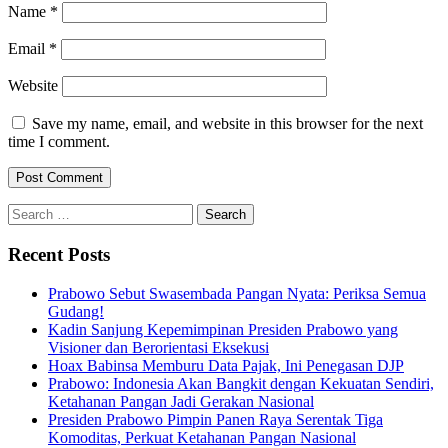
Name
*
Email
*
Website
Save my name, email, and website in this browser for the next
time I comment.
Search
for:
Recent Posts
Prabowo Sebut Swasembada Pangan Nyata: Periksa Semua
Gudang!
Kadin Sanjung Kepemimpinan Presiden Prabowo yang
Visioner dan Berorientasi Eksekusi
Hoax Babinsa Memburu Data Pajak, Ini Penegasan DJP
Prabowo: Indonesia Akan Bangkit dengan Kekuatan Sendiri,
Ketahanan Pangan Jadi Gerakan Nasional
Presiden Prabowo Pimpin Panen Raya Serentak Tiga
Komoditas, Perkuat Ketahanan Pangan Nasional