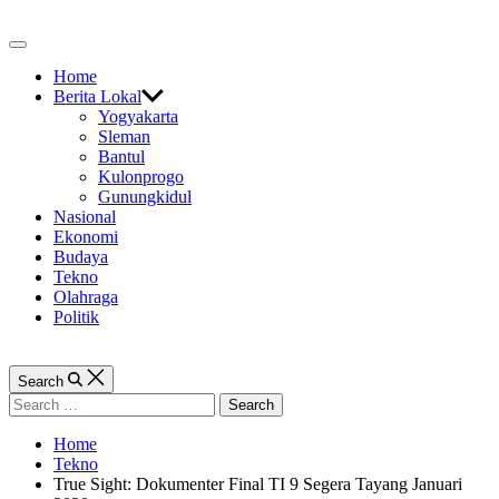
Skip
to
Off
content
Canvas
Home
Berita Lokal
Yogyakarta
Sleman
Bantul
Kulonprogo
Gunungkidul
Nasional
Ekonomi
Budaya
Tekno
Olahraga
Politik
Search
Search
for:
Home
Tekno
True Sight: Dokumenter Final TI 9 Segera Tayang Januari