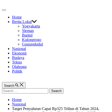
Skip
to
Off
content
Canvas
Home
Berita Lokal
Yogyakarta
Sleman
Bantul
Kulonprogo
Gunungkidul
Nasional
Ekonomi
Budaya
Tekno
Olahraga
Politik
Search
Search
for:
Home
Nasional
Target Penyaluran Capai Rp325 Triliun di Tahun 2024,