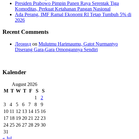
Presiden Prabowo Pimpin Panen Raya Serentak Tiga
Komoditas, Perkuat Ketahanan Pangan Nasional
Ada Perang, IMF Ramal Ekonomi RI Tetap Tumbuh 5% di
2026
Recent Comments
Леонид
on
Mulutmu Harimaumu, Gatot Nurmantyo
Diserang Gara-Gara Omongannya Sendiri
Kalender
August 2026
M
T
W
T
F
S
S
1
2
3
4
5
6
7
8
9
10
11
12
13
14
15
16
17
18
19
20
21
22
23
24
25
26
27
28
29
30
31
« Jul