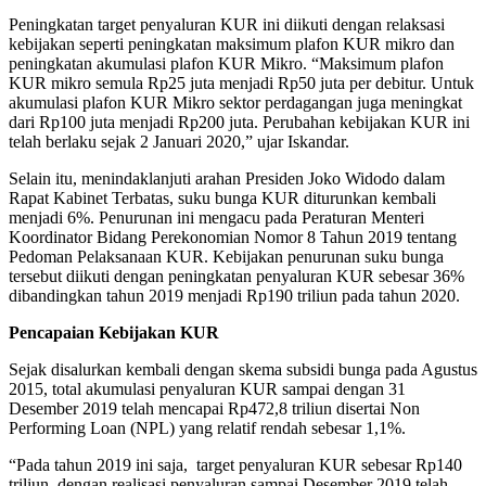
Peningkatan target penyaluran KUR ini diikuti dengan relaksasi
kebijakan seperti peningkatan maksimum plafon KUR mikro dan
peningkatan akumulasi plafon KUR Mikro. “Maksimum plafon
KUR mikro semula Rp25 juta menjadi Rp50 juta per debitur. Untuk
akumulasi plafon KUR Mikro sektor perdagangan juga meningkat
dari Rp100 juta menjadi Rp200 juta. Perubahan kebijakan KUR ini
telah berlaku sejak 2 Januari 2020,” ujar Iskandar.
Selain itu, menindaklanjuti arahan Presiden Joko Widodo dalam
Rapat Kabinet Terbatas, suku bunga KUR diturunkan kembali
menjadi 6%. Penurunan ini mengacu pada Peraturan Menteri
Koordinator Bidang Perekonomian Nomor 8 Tahun 2019 tentang
Pedoman Pelaksanaan KUR. Kebijakan penurunan suku bunga
tersebut diikuti dengan peningkatan penyaluran KUR sebesar 36%
dibandingkan tahun 2019 menjadi Rp190 triliun pada tahun 2020.
Pencapaian Kebijakan KUR
Sejak disalurkan kembali dengan skema subsidi bunga pada Agustus
2015, total akumulasi penyaluran KUR sampai dengan 31
Desember 2019 telah mencapai Rp472,8 triliun disertai Non
Performing Loan (NPL) yang relatif rendah sebesar 1,1%.
“Pada tahun 2019 ini saja, target penyaluran KUR sebesar Rp140
triliun, dengan realisasi penyaluran sampai Desember 2019 telah