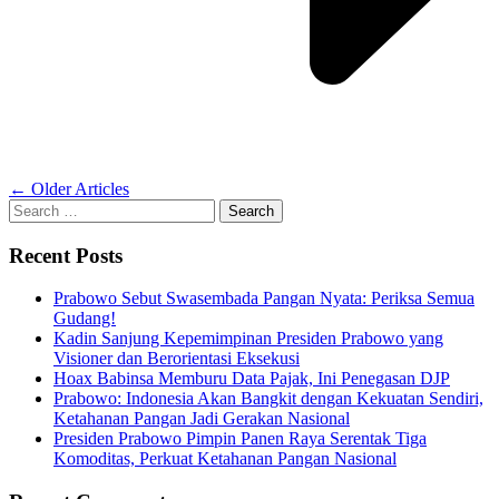
Posts
←
Older Articles
Search
navigation
for:
Recent Posts
Prabowo Sebut Swasembada Pangan Nyata: Periksa Semua
Gudang!
Kadin Sanjung Kepemimpinan Presiden Prabowo yang
Visioner dan Berorientasi Eksekusi
Hoax Babinsa Memburu Data Pajak, Ini Penegasan DJP
Prabowo: Indonesia Akan Bangkit dengan Kekuatan Sendiri,
Ketahanan Pangan Jadi Gerakan Nasional
Presiden Prabowo Pimpin Panen Raya Serentak Tiga
Komoditas, Perkuat Ketahanan Pangan Nasional