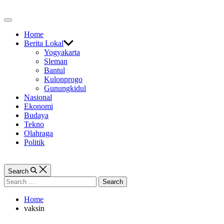
Skip
to
Off
content
Canvas
Home
Berita Lokal
Yogyakarta
Sleman
Bantul
Kulonprogo
Gunungkidul
Nasional
Ekonomi
Budaya
Tekno
Olahraga
Politik
Search
Search
for:
Home
vaksin