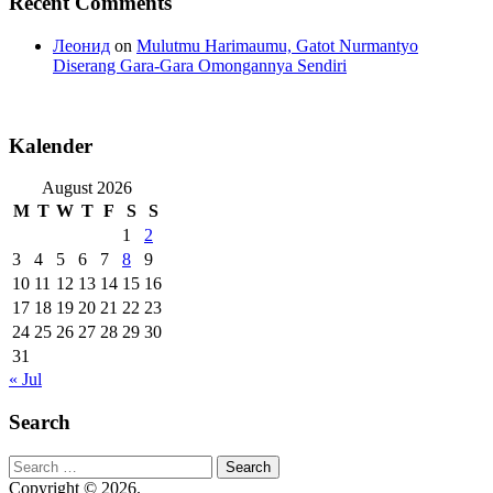
Recent Comments
Леонид
on
Mulutmu Harimaumu, Gatot Nurmantyo
Diserang Gara-Gara Omongannya Sendiri
Kalender
August 2026
M
T
W
T
F
S
S
1
2
3
4
5
6
7
8
9
10
11
12
13
14
15
16
17
18
19
20
21
22
23
24
25
26
27
28
29
30
31
« Jul
Search
Search
for:
Copyright © 2026.