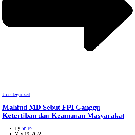
Categories
Uncategorized
Mahfud MD Sebut FPI Ganggu
Ketertiban dan Keamanan Masyarakat
By
Shiro
May 19, 2022