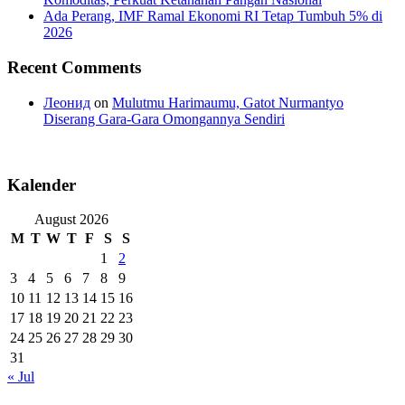
Ada Perang, IMF Ramal Ekonomi RI Tetap Tumbuh 5% di
2026
Recent Comments
Леонид
on
Mulutmu Harimaumu, Gatot Nurmantyo
Diserang Gara-Gara Omongannya Sendiri
Kalender
August 2026
M
T
W
T
F
S
S
1
2
3
4
5
6
7
8
9
10
11
12
13
14
15
16
17
18
19
20
21
22
23
24
25
26
27
28
29
30
31
« Jul