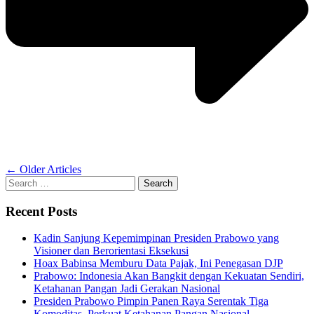
Posts
←
Older Articles
Search
navigation
for:
Recent Posts
Kadin Sanjung Kepemimpinan Presiden Prabowo yang
Visioner dan Berorientasi Eksekusi
Hoax Babinsa Memburu Data Pajak, Ini Penegasan DJP
Prabowo: Indonesia Akan Bangkit dengan Kekuatan Sendiri,
Ketahanan Pangan Jadi Gerakan Nasional
Presiden Prabowo Pimpin Panen Raya Serentak Tiga
Komoditas, Perkuat Ketahanan Pangan Nasional