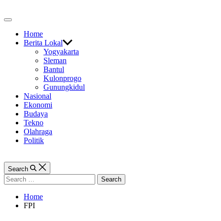
Skip
to
Off
content
Canvas
Home
Berita Lokal
Yogyakarta
Sleman
Bantul
Kulonprogo
Gunungkidul
Nasional
Ekonomi
Budaya
Tekno
Olahraga
Politik
Search
Search
for:
Home
FPI