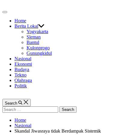
Skip
to
Off
content
Canvas
Home
Berita Lokal
Yogyakarta
Sleman
Bantul
Kulonprogo
Gunungkidul
Nasional
Ekonomi
Budaya
Tekno
Olahraga
Politik
Search
Search
for:
Home
Nasional
Skandal Jiwasraya tidak Berdampak Sistemik