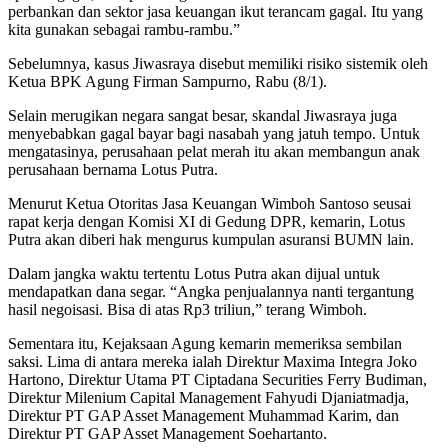
perbankan dan sektor jasa keuangan ikut terancam gagal. Itu yang
kita gunakan sebagai rambu-rambu.”
Sebelumnya, kasus Jiwasraya disebut memiliki risiko sistemik oleh
Ketua BPK Agung Firman Sampurno, Rabu (8/1).
Selain merugikan negara sangat besar, skandal Jiwasraya juga
menyebabkan gagal bayar bagi nasabah yang jatuh tempo. Untuk
mengatasinya, perusahaan pelat merah itu akan membangun anak
perusahaan bernama Lotus Putra.
Menurut Ketua Otoritas Jasa Keuangan Wimboh Santoso seusai
rapat kerja dengan Komisi XI di Gedung DPR, kemarin, Lotus
Putra akan diberi hak mengurus kumpulan asuransi BUMN lain.
Dalam jangka waktu tertentu Lotus Putra akan dijual untuk
mendapatkan dana segar. “Angka penjualannya nanti tergantung
hasil negoisasi. Bisa di atas Rp3 triliun,” terang Wimboh.
Sementara itu, Kejaksaan Agung kemarin memeriksa sembilan
saksi. Lima di antara mereka ialah Direktur Maxima Integra Joko
Hartono, Direktur Utama PT Ciptadana Securities Ferry Budiman,
Direktur Milenium Capital Management Fahyudi Djaniatmadja,
Direktur PT GAP Asset Management Muhammad Karim, dan
Direktur PT GAP Asset Management Soehartanto.