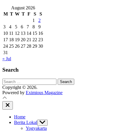
August 2026
M
T
W
T
F
S
S
1
2
3
4
5
6
7
8
9
10
11
12
13
14
15
16
17
18
19
20
21
22
23
24
25
26
27
28
29
30
31
« Jul
Search
Search
for:
Copyright © 2026.
Powered by
Eximious Magazine
Close
Off
Canvas
Home
Berita Lokal
Show
sub
Yogyakarta