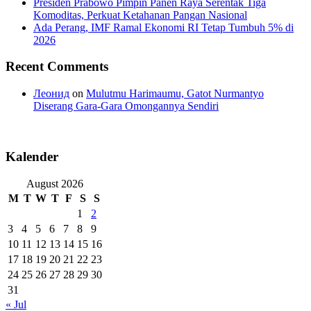
Presiden Prabowo Pimpin Panen Raya Serentak Tiga
Komoditas, Perkuat Ketahanan Pangan Nasional
Ada Perang, IMF Ramal Ekonomi RI Tetap Tumbuh 5% di
2026
Recent Comments
Леонид
on
Mulutmu Harimaumu, Gatot Nurmantyo
Diserang Gara-Gara Omongannya Sendiri
Kalender
August 2026
M
T
W
T
F
S
S
1
2
3
4
5
6
7
8
9
10
11
12
13
14
15
16
17
18
19
20
21
22
23
24
25
26
27
28
29
30
31
« Jul