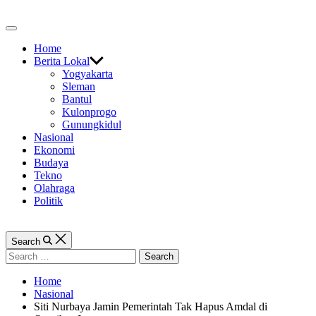
Skip
to
Off
content
Canvas
Home
Berita Lokal
Yogyakarta
Sleman
Bantul
Kulonprogo
Gunungkidul
Nasional
Ekonomi
Budaya
Tekno
Olahraga
Politik
Search
Search
for:
Home
Nasional
Siti Nurbaya Jamin Pemerintah Tak Hapus Amdal di