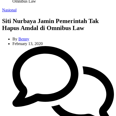
Omnibus Law
Categories
Nasional
Siti Nurbaya Jamin Pemerintah Tak
Hapus Amdal di Omnibus Law
By
Benny
February 13, 2020