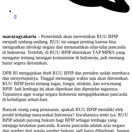
0
suarayogyakarta
– Pemerintah akan meresmikan RUU BPIP
menjadi undang-undang. RUU ini sangat penting karena bisa
menguatkan ideologi negara dan menanamkan nilai-nilai pancasila
di Indonesia. Terlebih, di RUU BPIP disertakan TAP MPRS yang
mengatur tentang larangan komunisme di Indonesia, jadi memang
harus segera diresmikan.
DPR RI mengajukan draft RUU BPIP dan presiden sudah membaca
dan menyetujuinya. Tinggal menunggu waktu saja akan diresmikan.
RUU BPIP berisi tentang tugas, fungsi, struktur, dan wewenang
BPIP. Jadi lembaga ini akan diperkuat dan diperjelas tugasnya.
Tujuannya agar warga negara Indonesia mengaplikasikan pancasila
di kehidupan sehari-hari.
Banyak orang yang penasaran, apakah RUU BPIP memiliki efek
positif terhadap masyarakat Indonesia? Jawabannya tentu iya. RUU
BPIP adalah payung hukum bagi BPIP sebagai lembaga yang
menjaga keutuhan pancasila. Karena pancasila adalah azas negara
dan sumber dari segala sumber hukum, jadi harus dilindungi. Jangan