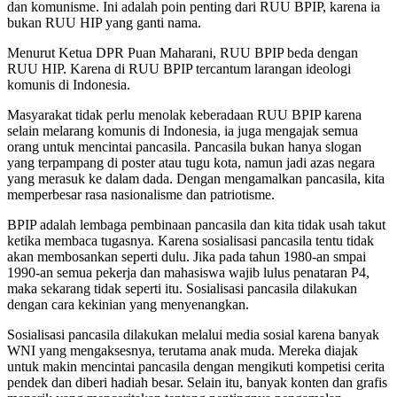
dan komunisme. Ini adalah poin penting dari RUU BPIP, karena ia
bukan RUU HIP yang ganti nama.
Menurut Ketua DPR Puan Maharani, RUU BPIP beda dengan
RUU HIP. Karena di RUU BPIP tercantum larangan ideologi
komunis di Indonesia.
Masyarakat tidak perlu menolak keberadaan RUU BPIP karena
selain melarang komunis di Indonesia, ia juga mengajak semua
orang untuk mencintai pancasila. Pancasila bukan hanya slogan
yang terpampang di poster atau tugu kota, namun jadi azas negara
yang merasuk ke dalam dada. Dengan mengamalkan pancasila, kita
memperbesar rasa nasionalisme dan patriotisme.
BPIP adalah lembaga pembinaan pancasila dan kita tidak usah takut
ketika membaca tugasnya. Karena sosialisasi pancasila tentu tidak
akan membosankan seperti dulu. Jika pada tahun 1980-an smpai
1990-an semua pekerja dan mahasiswa wajib lulus penataran P4,
maka sekarang tidak seperti itu. Sosialisasi pancasila dilakukan
dengan cara kekinian yang menyenangkan.
Sosialisasi pancasila dilakukan melalui media sosial karena banyak
WNI yang mengaksesnya, terutama anak muda. Mereka diajak
untuk makin mencintai pancasila dengan mengikuti kompetisi cerita
pendek dan diberi hadiah besar. Selain itu, banyak konten dan grafis