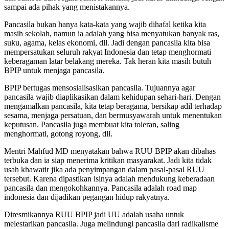
sampai ada pihak yang menistakannya.
Pancasila bukan hanya kata-kata yang wajib dihafal ketika kita
masih sekolah, namun ia adalah yang bisa menyatukan banyak ras,
suku, agama, kelas ekonomi, dll. Jadi dengan pancasila kita bisa
mempersatukan seluruh rakyat Indonesia dan tetap menghormati
keberagaman latar belakang mereka. Tak heran kita masih butuh
BPIP untuk menjaga pancasila.
BPIP bertugas mensosialisasikan pancasila. Tujuannya agar
pancasila wajib diaplikasikan dalam kehidupan sehari-hari. Dengan
mengamalkan pancasila, kita tetap beragama, bersikap adil terhadap
sesama, menjaga persatuan, dan bermusyawarah untuk menentukan
keputusan. Pancasila juga membuat kita toleran, saling
menghormati, gotong royong, dll.
Mentri Mahfud MD menyatakan bahwa RUU BPIP akan dibahas
terbuka dan ia siap menerima kritikan masyarakat. Jadi kita tidak
usah khawatir jika ada penyimpangan dalam pasal-pasal RUU
tersebut. Karena dipastikan isinya adalah mendukung keberadaan
pancasila dan mengokohkannya. Pancasila adalah road map
indonesia dan dijadikan pegangan hidup rakyatnya.
Diresmikannya RUU BPIP jadi UU adalah usaha untuk
melestarikan pancasila. Juga melindungi pancasila dari radikalisme