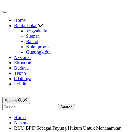
Skip
to
Off
content
Canvas
Home
Berita Lokal
Yogyakarta
Sleman
Bantul
Kulonprogo
Gunungkidul
Nasional
Ekonomi
Budaya
Tekno
Olahraga
Politik
Search
Search
for:
Home
Nasional
RUU BPIP Sebagai Payung Hukum Untuk Menanamkan