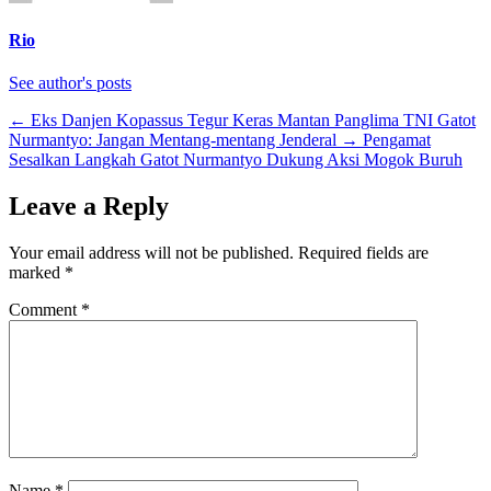
Rio
See author's posts
←
Eks Danjen Kopassus Tegur Keras Mantan Panglima TNI Gatot
Nurmantyo: Jangan Mentang-mentang Jenderal
→
Pengamat
Sesalkan Langkah Gatot Nurmantyo Dukung Aksi Mogok Buruh
Leave a Reply
Your email address will not be published.
Required fields are
marked
*
Comment
*
Name
*