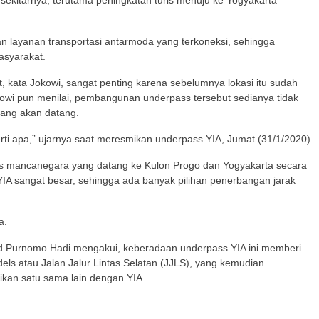
sekitarnya, terutama peningkatan turis menuju ke Yogyakarta
n layanan transportasi antarmoda yang terkoneksi, sehingga
asyarakat.
 kata Jokowi, sangat penting karena sebelumnya lokasi itu sudah
owi pun menilai, pembangunan underpass tersebut sedianya tidak
yang akan datang.
erti apa,” ujarnya saat meresmikan underpass YIA, Jumat (31/1/2020).
uris mancanegara yang datang ke Kulon Progo dan Yogyakarta secara
A sangat besar, sehingga ada banyak pilihan penerbangan jarak
a.
d Purnomo Hadi mengakui, keberadaan underpass YIA ini memberi
els atau Jalan Jalur Lintas Selatan (JJLS), yang kemudian
ikan satu sama lain dengan YIA.