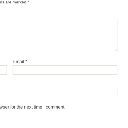
elds are marked
*
Email
*
wser for the next time I comment.