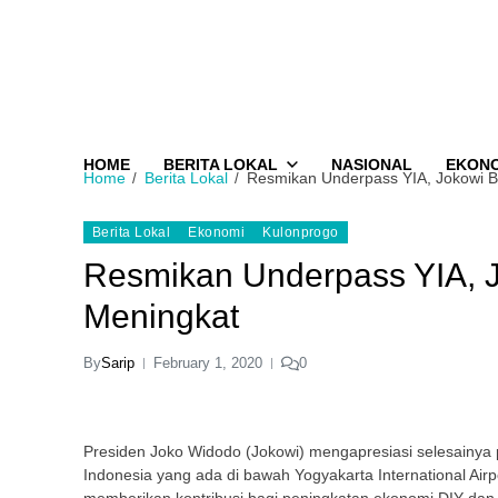
HOME
BERITA LOKAL
NASIONAL
EKON
Home
Berita Lokal
Resmikan Underpass YIA, Jokowi 
Berita Lokal
Ekonomi
Kulonprogo
Resmikan Underpass YIA, 
Meningkat
By
Sarip
February 1, 2020
0
Presiden Joko Widodo (Jokowi) mengapresiasi selesainya
Indonesia yang ada di bawah Yogyakarta International Airp