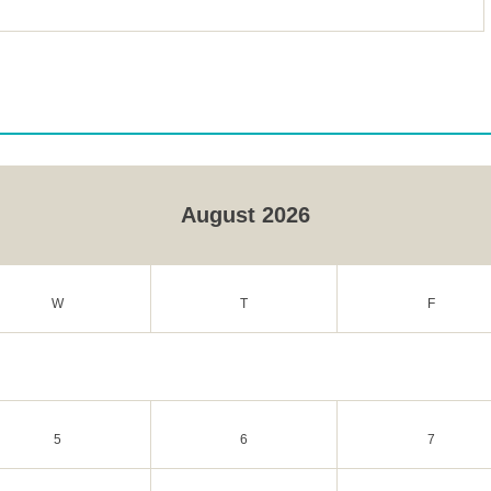
August 2026
W
T
F
5
6
7