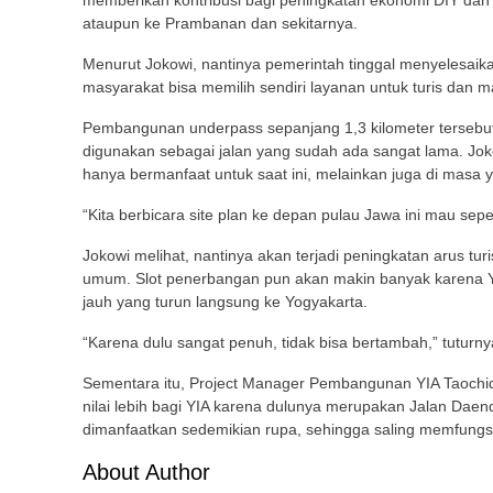
memberikan kontribusi bagi peningkatan ekonomi DIY dan 
ataupun ke Prambanan dan sekitarnya.
Menurut Jokowi, nantinya pemerintah tinggal menyelesaika
masyarakat bisa memilih sendiri layanan untuk turis dan m
Pembangunan underpass sepanjang 1,3 kilometer tersebut,
digunakan sebagai jalan yang sudah ada sangat lama. Jok
hanya bermanfaat untuk saat ini, melainkan juga di masa 
“Kita berbicara site plan ke depan pulau Jawa ini mau sep
Jokowi melihat, nantinya akan terjadi peningkatan arus t
umum. Slot penerbangan pun akan makin banyak karena YI
jauh yang turun langsung ke Yogyakarta.
“Karena dulu sangat penuh, tidak bisa bertambah,” tuturny
Sementara itu, Project Manager Pembangunan YIA Taochi
nilai lebih bagi YIA karena dulunya merupakan Jalan Daend
dimanfaatkan sedemikian rupa, sehingga saling memfungs
About Author