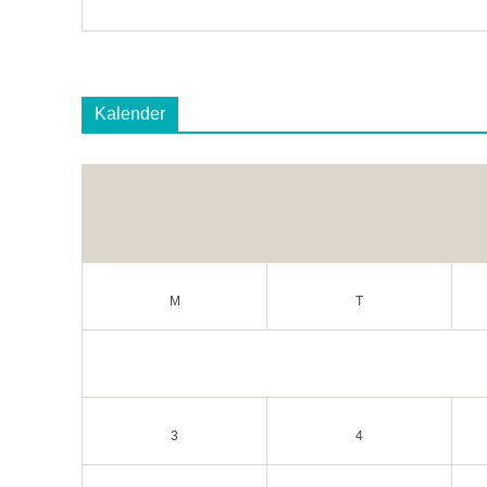
Kalender
M
T
3
4