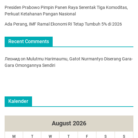
Presiden Prabowo Pimpin Panen Raya Serentak Tiga Komoditas,
Perkuat Ketahanan Pangan Nasional
Ada Perang, IMF Ramal Ekonomi RI Tetap Tumbuh 5% di 2026
Recent Comments
Леонид
on
Mulutmu Harimaumu, Gatot Nurmantyo Diserang Gara-
Gara Omongannya Sendiri
Kalender
August 2026
M
T
W
T
F
S
S