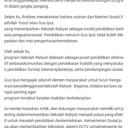
lima hinggadelapan hektare demi menjamin kesinambungan progra
m dalam jangka panjang.
Selain itu, Robben menekankan bahwa arahan dari Menteri Sosial S
aifullah Yusuf atau Gus Ipul,
yang menempatkan Sekolah Rakyat sebagai model pendidikan berb
asis penguatansosial. Pendidikan menurut Gus Ipul, tidak boleh dile
paskan dari misi pengentasankemiskinan.
Oleh sebab itu,
program Sekolah Rakyat didesain sebagai pusat pendidikan alterna
tif berbasiskomunitas dengan pendekatan holistik yang menyatuka
n pendidikan formal, keterampilankerja, serta pendampingan sosial.
Gus Ipul mengajak seluruh elemen masyarakat untuk turut menga
wasi penyelenggaraanSekolah Rakyat. Baginya, kolaborasi luas sa
ngat penting agar
program tersebut berjalan baikdan berkelanjutan.
Ia menilai masukan, kritik, dan dukungan masyarakat memiliki arti p
enting dalammemastikan Sekolah Rakyat menjadi solusi yang efekt
if untuk masalah pendidikan dankemiskinan. Kementerian Sosial ju
ga akan memanfaatkan teknologi, seperti CCTV, untukmenjamin ke