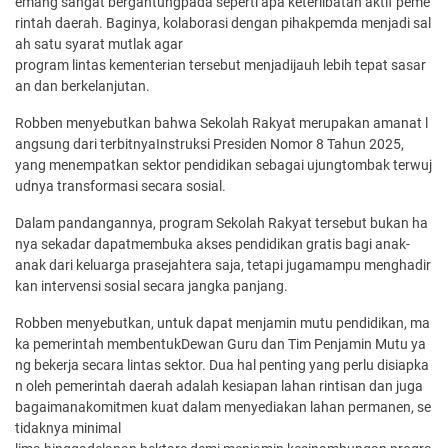
emang sangat bergantungpada seperti apa keterlibatan aktif peme
rintah daerah. Baginya, kolaborasi dengan pihakpemda menjadi sal
ah satu syarat mutlak agar
program lintas kementerian tersebut menjadijauh lebih tepat sasar
an dan berkelanjutan.
Robben menyebutkan bahwa Sekolah Rakyat merupakan amanat l
angsung dari terbitnyaInstruksi Presiden Nomor 8 Tahun 2025,
yang menempatkan sektor pendidikan sebagai ujungtombak terwuj
udnya transformasi secara sosial.
Dalam pandangannya, program Sekolah Rakyat tersebut bukan ha
nya sekadar dapatmembuka akses pendidikan gratis bagi anak-
anak dari keluarga prasejahtera saja, tetapi jugamampu menghadir
kan intervensi sosial secara jangka panjang.
Robben menyebutkan, untuk dapat menjamin mutu pendidikan, ma
ka pemerintah membentukDewan Guru dan Tim Penjamin Mutu ya
ng bekerja secara lintas sektor. Dua hal penting yang perlu disiapka
n oleh pemerintah daerah adalah kesiapan lahan rintisan dan juga
bagaimanakomitmen kuat dalam menyediakan lahan permanen, se
tidaknya minimal