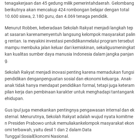
tenagakerjaan dan 45 gedung milik pemerintahdaerah. Gelombang
berikutnya akan mencakup 424 rombongan belajar dengan total
10.600 siswa, 2.180 guru, dan 4.069 tenaga pendidik.
Menurut Robben, keberadaan Sekolah Rakyat menjadi langkah tep
at sasaran karenamenyentuh langsung kelompok masyarakat palin
g rentan. Ia meyakini investasi pendidikanmelalui program tersebut
mampu membuka jalan keluar dari kemiskinan, sekaligusmeningkat
kan kualitas sumber daya manusia Indonesia dalam jangka panjan
g.
Sekolah Rakyat menjadi inovasi penting karena memadukan fungsi
pendidikan denganpenguatan sosial dan ekonomi keluarga. Anak-
anak tidak hanya mendapat pendidikan formal, tetapi juga keteram
pilan kerja dan pembinaan karakter untuk menghadapi tantangank
ehidupan.
Gus Ipul juga menekankan pentingnya pengawasan internal dan ek
sternal. Menurutnya, Sekolah Rakyat adalah wujud nyata komitme
n Presiden Prabowo untuk memuliakankelompok masyarakat ekon
omi terbawah, yaitu desil 1 dan 2 dalam Data
Tunggal SosialEkonomi Nasional.