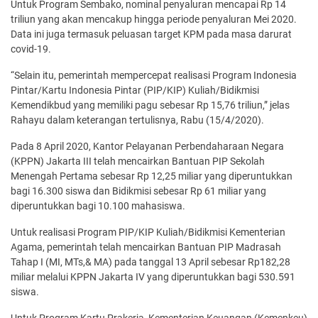
Untuk Program Sembako, nominal penyaluran mencapai Rp 14
triliun yang akan mencakup hingga periode penyaluran Mei 2020.
Data ini juga termasuk peluasan target KPM pada masa darurat
covid-19.
“Selain itu, pemerintah mempercepat realisasi Program Indonesia
Pintar/Kartu Indonesia Pintar (PIP/KIP) Kuliah/Bidikmisi
Kemendikbud yang memiliki pagu sebesar Rp 15,76 triliun,” jelas
Rahayu dalam keterangan tertulisnya, Rabu (15/4/2020).
Pada 8 April 2020, Kantor Pelayanan Perbendaharaan Negara
(KPPN) Jakarta III telah mencairkan Bantuan PIP Sekolah
Menengah Pertama sebesar Rp 12,25 miliar yang diperuntukkan
bagi 16.300 siswa dan Bidikmisi sebesar Rp 61 miliar yang
diperuntukkan bagi 10.100 mahasiswa.
Untuk realisasi Program PIP/KIP Kuliah/Bidikmisi Kementerian
Agama, pemerintah telah mencairkan Bantuan PIP Madrasah
Tahap I (MI, MTs,& MA) pada tanggal 13 April sebesar Rp182,28
miliar melalui KPPN Jakarta IV yang diperuntukkan bagi 530.591
siswa.
Untuk Program Kartu Prakerja, Kementerian Keuangan (Kemenkeu)