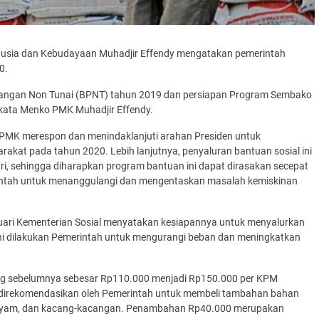
usia dan Kebudayaan Muhadjir Effendy mengatakan pemerintah
0.
 Pangan Non Tunai (BPNT) tahun 2019 dan persiapan Program Sembako
 kata Menko PMK Muhadjir Effendy.
MK merespon dan menindaklanjuti arahan Presiden untuk
kat pada tahun 2020. Lebih lanjutnya, penyaluran bantuan sosial ini
i, sehingga diharapkan program bantuan ini dapat dirasakan secepat
intah untuk menanggulangi dan mengentaskan masalah kemiskinan
nuari Kementerian Sosial menyatakan kesiapannya untuk menyalurkan
. Ini dilakukan Pemerintah untuk mengurangi beban dan meningkatkan
yang sebelumnya sebesar Rp110.000 menjadi Rp150.000 per KPM
direkomendasikan oleh Pemerintah untuk membeli tambahan bahan
ing, ayam, dan kacang-kacangan. Penambahan Rp40.000 merupakan