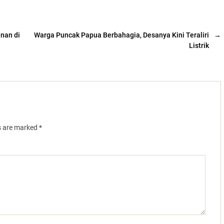
nan di
Warga Puncak Papua Berbahagia, Desanya Kini Teraliri
→
Listrik
ds are marked
*