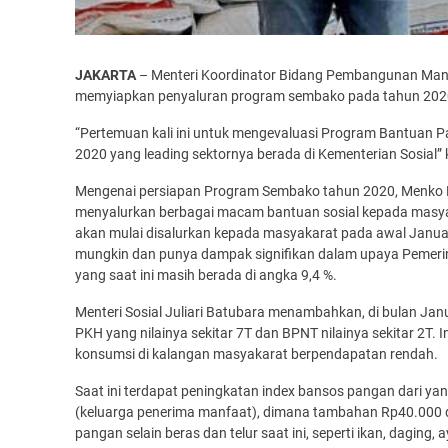
JAKARTA
– Menteri Koordinator Bidang Pembangunan Man
memyiapkan penyaluran program sembako pada tahun 202
“Pertemuan kali ini untuk mengevaluasi Program Bantuan
2020 yang leading sektornya berada di Kementerian Sosial”
Mengenai persiapan Program Sembako tahun 2020, Menko P
menyalurkan berbagai macam bantuan sosial kepada masyara
akan mulai disalurkan kepada masyakarat pada awal Januar
mungkin dan punya dampak signifikan dalam upaya Pemer
yang saat ini masih berada di angka 9,4 %.
Menteri Sosial Juliari Batubara menambahkan, di bulan Ja
PKH yang nilainya sekitar 7T dan BPNT nilainya sekitar 2T
konsumsi di kalangan masyakarat berpendapatan rendah.
Saat ini terdapat peningkatan index bansos pangan dari 
(keluarga penerima manfaat), dimana tambahan Rp40.000 
pangan selain beras dan telur saat ini, seperti ikan, dag