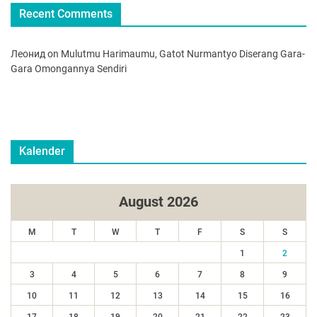
Recent Comments
Леонид
on
Mulutmu Harimaumu, Gatot Nurmantyo Diserang Gara-
Gara Omongannya Sendiri
Kalender
August 2026
M
T
W
T
F
S
S
1
2
3
4
5
6
7
8
9
10
11
12
13
14
15
16
17
18
19
20
21
22
23