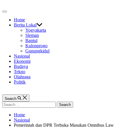
Skip
to
Off
content
Canvas
Home
Berita Lokal
Yogyakarta
Sleman
Bantul
Kulonprogo
Gunungkidul
Nasional
Ekonomi
Budaya
Tekno
Olahraga
Politik
Search
Search
for:
Home
Nasional
Pemerintah dan DPR Terbuka Masukan Omnibus Law