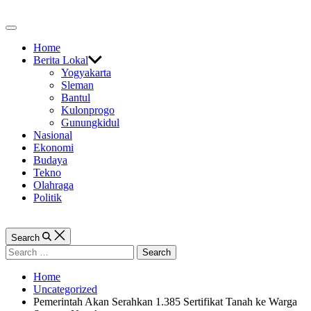
Skip
to
Off
content
Canvas
Home
Berita Lokal
Yogyakarta
Sleman
Bantul
Kulonprogo
Gunungkidul
Nasional
Ekonomi
Budaya
Tekno
Olahraga
Politik
Search
Search
for:
Home
Uncategorized
Pemerintah Akan Serahkan 1.385 Sertifikat Tanah ke Warga