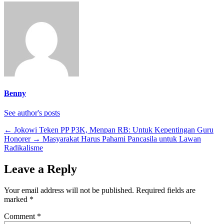
Benny
See author's posts
←
Jokowi Teken PP P3K, Menpan RB: Untuk Kepentingan Guru
Honorer
→
Masyarakat Harus Pahami Pancasila untuk Lawan
Radikalisme
Leave a Reply
Your email address will not be published.
Required fields are
marked
*
Comment
*