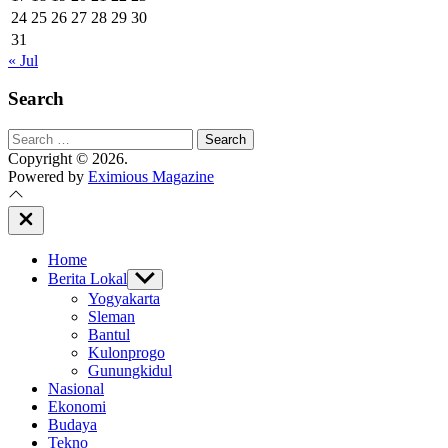
24
25
26
27
28
29
30
31
« Jul
Search
Search
for:
Copyright © 2026.
Powered by
Eximious Magazine
Close
Off
Canvas
Home
Berita Lokal
Show
sub
Yogyakarta
menu
Sleman
Bantul
Kulonprogo
Gunungkidul
Nasional
Ekonomi
Budaya
Tekno