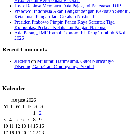
Visioner dan Berorientasi Eksekusi
Hoax Babinsa Memburu Data Pajak, Ini Penegasan DJP
Prabowo: Indonesia Akan Bangkit dengan Kekuatan Sendiri,
Ketahanan Pangan Jadi Gerakan Nasional
Presiden Prabowo Pimpin Panen Raya Serentak Tiga
Komoditas, Perkuat Ketahanan Pangan Nasional
Ada Perang, IMF Ramal Ekonomi RI Tetap Tumbuh 5% di
2026
Recent Comments
Леонид
on
Mulutmu Harimaumu, Gatot Nurmantyo
Diserang Gara-Gara Omongannya Sendiri
Kalender
August 2026
M
T
W
T
F
S
S
1
2
3
4
5
6
7
8
9
10
11
12
13
14
15
16
17
18
19
20
21
22
23