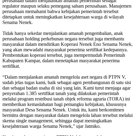
perusahaan dalam menjalankan amanah pemerintah sebagai
regulator maupun selaku pemegang saham perusahaan. Manajemen
perusahaan memahami bahwa kebijakan pemerintah tersebut
ditetapkan untuk meningkatkan kesejahteraan warga di wilayah
Senama Nenek.
Tidak hanya sekedar menjalankan amanah pengembalian, anak
perusahaan holding perkebunan negara tersebut juga membantu
masyarakat dalam mendirikan Koperasi Nenek Eno Senama Nenek,
yang akan mewadahi masyarakat penerima sertifikat kedepannya.
Pembentukan koperasi tersebut, juga mempermudah Pemerintah
Kabupaten Kampar, dalam menetapkan masyarakat penerima
sertifikat.
“Dalam menjalankan amanah mengelola aset negara di PTPN V,
sudah jelas tugas kami, baik sebagai agen pembangunan di satu sisi
dan sebagai badan usaha di sisi yang lain. Kami turut menjaga agar
penyerahan 1.385 sertifikat tanah yang dilakukan pemerintah
melalui program restribusi tanah objek reforma agraria (TORA) ini
memberikan kemaslahatan bagi pemangku kebijakan, khususnya
masyarakat Desa Senama Nenek. Untuk itu, kami berkomitmen
bermitra dengan masyarakat dalam mengelola lahan tersebut melalui
skema single management, sehingga dapat meningkatkan
kesejahteraan warga Senama Nenek,” ujar Jatmiko.