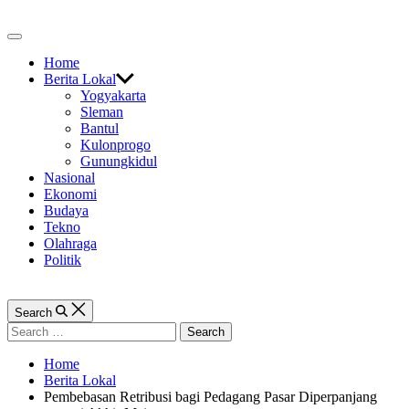
Skip
to
Off
content
Canvas
Home
Berita Lokal
Yogyakarta
Sleman
Bantul
Kulonprogo
Gunungkidul
Nasional
Ekonomi
Budaya
Tekno
Olahraga
Politik
Search
Search
for:
Home
Berita Lokal
Pembebasan Retribusi bagi Pedagang Pasar Diperpanjang