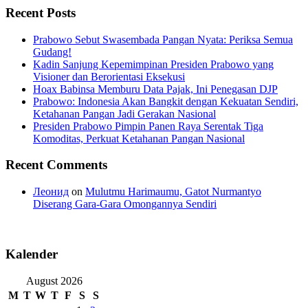
Recent Posts
Prabowo Sebut Swasembada Pangan Nyata: Periksa Semua
Gudang!
Kadin Sanjung Kepemimpinan Presiden Prabowo yang
Visioner dan Berorientasi Eksekusi
Hoax Babinsa Memburu Data Pajak, Ini Penegasan DJP
Prabowo: Indonesia Akan Bangkit dengan Kekuatan Sendiri,
Ketahanan Pangan Jadi Gerakan Nasional
Presiden Prabowo Pimpin Panen Raya Serentak Tiga
Komoditas, Perkuat Ketahanan Pangan Nasional
Recent Comments
Леонид
on
Mulutmu Harimaumu, Gatot Nurmantyo
Diserang Gara-Gara Omongannya Sendiri
Kalender
August 2026
M
T
W
T
F
S
S