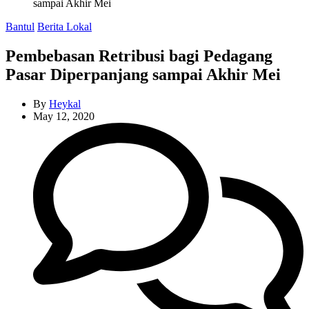
sampai Akhir Mei
Categories
Bantul
Berita Lokal
Pembebasan Retribusi bagi Pedagang
Pasar Diperpanjang sampai Akhir Mei
By
Heykal
May 12, 2020