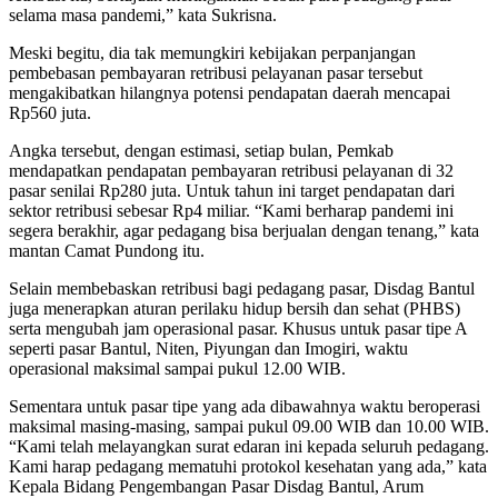
selama masa pandemi,” kata Sukrisna.
Meski begitu, dia tak memungkiri kebijakan perpanjangan
pembebasan pembayaran retribusi pelayanan pasar tersebut
mengakibatkan hilangnya potensi pendapatan daerah mencapai
Rp560 juta.
Angka tersebut, dengan estimasi, setiap bulan, Pemkab
mendapatkan pendapatan pembayaran retribusi pelayanan di 32
pasar senilai Rp280 juta. Untuk tahun ini target pendapatan dari
sektor retribusi sebesar Rp4 miliar. “Kami berharap pandemi ini
segera berakhir, agar pedagang bisa berjualan dengan tenang,” kata
mantan Camat Pundong itu.
Selain membebaskan retribusi bagi pedagang pasar, Disdag Bantul
juga menerapkan aturan perilaku hidup bersih dan sehat (PHBS)
serta mengubah jam operasional pasar. Khusus untuk pasar tipe A
seperti pasar Bantul, Niten, Piyungan dan Imogiri, waktu
operasional maksimal sampai pukul 12.00 WIB.
Sementara untuk pasar tipe yang ada dibawahnya waktu beroperasi
maksimal masing-masing, sampai pukul 09.00 WIB dan 10.00 WIB.
“Kami telah melayangkan surat edaran ini kepada seluruh pedagang.
Kami harap pedagang mematuhi protokol kesehatan yang ada,” kata
Kepala Bidang Pengembangan Pasar Disdag Bantul, Arum