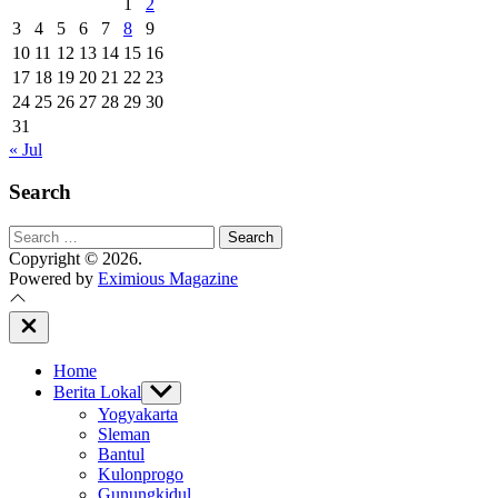
1
2
3
4
5
6
7
8
9
10
11
12
13
14
15
16
17
18
19
20
21
22
23
24
25
26
27
28
29
30
31
« Jul
Search
Search
for:
Copyright © 2026.
Powered by
Eximious Magazine
Close
Off
Canvas
Home
Berita Lokal
Show
sub
Yogyakarta
menu
Sleman
Bantul
Kulonprogo
Gunungkidul