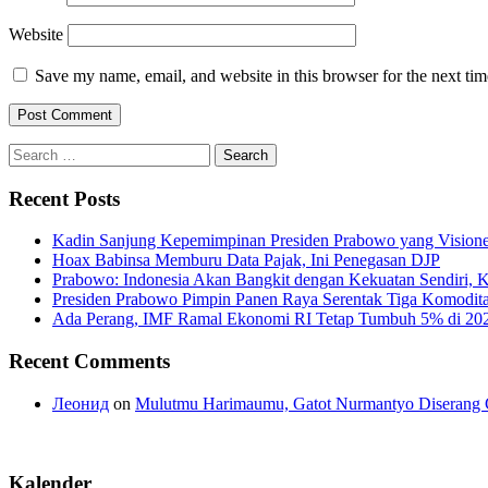
Website
Save my name, email, and website in this browser for the next ti
Search
for:
Recent Posts
Kadin Sanjung Kepemimpinan Presiden Prabowo yang Visioner
Hoax Babinsa Memburu Data Pajak, Ini Penegasan DJP
Prabowo: Indonesia Akan Bangkit dengan Kekuatan Sendiri, 
Presiden Prabowo Pimpin Panen Raya Serentak Tiga Komodita
Ada Perang, IMF Ramal Ekonomi RI Tetap Tumbuh 5% di 20
Recent Comments
Леонид
on
Mulutmu Harimaumu, Gatot Nurmantyo Diserang 
Kalender