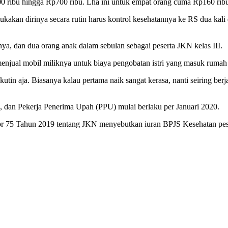
0 ribu hingga Rp700 ribu. Lha ini untuk empat orang cuma Rp160 rib
akan dirinya secara rutin harus kontrol kesehatannya ke RS dua kali
ya, dan dua orang anak dalam sebulan sebagai peserta JKN kelas III.
jual mobil miliknya untuk biaya pengobatan istri yang masuk rumah 
ikutin aja. Biasanya kalau pertama naik sangat kerasa, nanti seiring be
 dan Pekerja Penerima Upah (PPU) mulai berlaku per Januari 2020.
r 75 Tahun 2019 tentang JKN menyebutkan iuran BPJS Kesehatan peserta