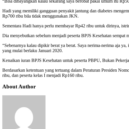
“Bisa dibayangkan kalau sekarang saya berobat pakai umum itu Rp50
Hadi yang memiliki gangguan penyakit jantung dan diabetes mengemuk
Rp700 ribu bila tidak menggunakan JKN.
Sementara Hadi hanya perlu membayar Rp42 ribu untuk dirinya, istrin
Dia menyebutkan sebelum menjadi peserta BPJS Kesehatan sempat men
“Sebenarnya kalau dipikir berat ya berat. Saya nerima-nerima aja ya, 
yang mulai berlaku Januari 2020.
Kenaikan iuran BPJS Kesehatan untuk peserta PBPU, Bukan Pekerja,
Berdasarkan ketentuan yang tertuang dalam Peraturan Presiden Nomo
ribu, dan peserta kelas I menjadi Rp160 ribu.
About Author