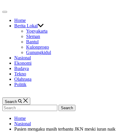
Skip
to
Off
content
Canvas
Home
Berita Lokal
Yogyakarta
Sleman
Bantul
Kulonprogo
Gunungkidul
Nasional
Ekonomi
Budaya
Tekno
Olahraga
Politik
Search
Search
for:
Home
Nasional
Pasien mengaku masih terbantu JKN meski iuran naik