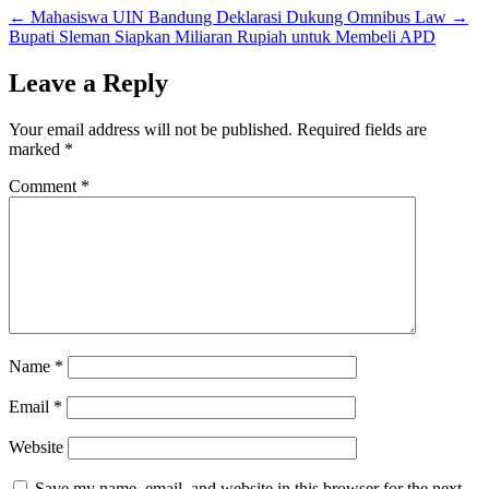
←
Mahasiswa UIN Bandung Deklarasi Dukung Omnibus Law
→
Bupati Sleman Siapkan Miliaran Rupiah untuk Membeli APD
Leave a Reply
Your email address will not be published.
Required fields are
marked
*
Comment
*
Name
*
Email
*
Website
Save my name, email, and website in this browser for the next