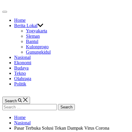
Skip
to
Off
content
Canvas
Home
Berita Lokal
Yogyakarta
Sleman
Bantul
Kulonprogo
Gunungkidul
Nasional
Ekonomi
Budaya
Tekno
Olahraga
Politik
Search
Search
for:
Home
Nasional
Pasar Terbuka Solusi Tekan Dampak Virus Corona