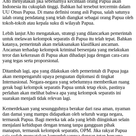
Alto menyatakan jika sebenarnya kecintaan orang Papua akan
Indonesia itu cukuplah tinggi. Bahkan hal tersebut tercermin dalam
UU Otsus Papua. Di mana definisi orang asli Papua, salah satunya
ialah orang pendatang yang telah diangkat sebagai orang Papua oleh
tokoh-tokoh atau kepala suku di wilayah Papua.
Lebih lanjut Alto mengatakan, strategi yang dilancarkan pemerintah
untuk melawan kelompok separatis di Papua itu telah tepat. Bahkan
katanya, pemerintah akan melaksanakan klasifikasi ancaman.
Ancaman terhadap kelompok kriminal bersenjata yang melakukan
teror dan kekerasan di Papua akan dihadapi juga dengan cara-cara
yang tegas serta proporsional.
Ditambah lagi, apa yang dilakukan oleh pemerintah di Papua juga
akan mempengaruhi upaya penguatan diplomasi di tingkat
Internasional. Negara-negara yang sebelumnya memberikan ruang
gerak bagi kelompok separatis Papua untuk tetap eksis, pastinya
perlahan akan melihat bahwa apa yang kelompok separatis ini
suarakan menjadi tidak relevan lagi.
Kemerdekaan yang sesungguhnya berakar dari rasa aman, nyaman
dan damai yang mampu didapatkan oleh seluruh warga negara,
termasuk Papua. Bagi mereka tak ada yang lebih diinginkan selain
menjalani kehidupan dengan tenang tanpa gangguan pihak
manapun, termasuk kelompok separatis, OPM. Jika rakyat Papua
saja sudah menyatakan kemerdekaannya dengan tetap bersama