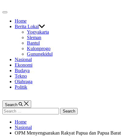
Skip
to
Off
content
Canvas
Home
Berita Lokal
Yogyakarta
Sleman
Bantul
Kulonprogo
Gunungkidul
Nasional
Ekonomi
Budaya
Tekno
Olahraga
Politik
Search
Search
for:
Home
Nasional
OPM Menyengsarakan Rakyat Papua dan Papua Barat