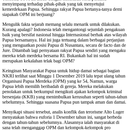
menyimpang terhadap pihak-pihak yang tak menyetujui
kemerdekaan Papua. Sehingga rakyat Papua bertanya-tanya demi
siapakah OPM ini berjuang?
Mengulik fakta sejarah memang selalu menarik untuk dilakukan.
Kurang apalagi? Indonesia telah mengantongi sejumlah pengakuan
baik yang bersifat nasional hingga Internasional berhak atas wilayah
Papua bersamanya. Hal ini juga tertuang dalam berbagai perjanjian
yang menguatkan posisi Papua di Nusantara, secara de facto dan de
Jure. Ditambah lagi pernyataan rakyat Papua sendiri yang mengaku
mereka telah merdeka bersama RI. Bukankah hal ini sudah
merupakan kekalahan telak bagi OPM?
Keinginan Masyarakat Papua untuk hidup damai sebagai bagian
NKRI terlihat saat Minggu 1 Desember 2019 lalu tepat ulang tahun
Organisasi Papua Merdeka (OPM) yang ke 54, Namun, warga
Papua lebih memilih beribadah di gereja. Mereka melakukan
penolakan untuk berkumpul mengikuti ajakan kelompok kriminal
bersenjata (KKB) yang menimbulkan kerusuhan seperti tahun-tahun
sebelumnya. Sehingga suasana Papua pun tampak aman dan damai.
Menyikapi situasi tersebut, analis konflik dan terorisme Alto Luger
menyatakan bahwa euforia 1 Desember tahun ini, sangat berbeda
dengan tahun-tahun sebelumnya. Alasannya ialah masyarakat di
sana telah menganggap OPM dan kelompok-kelompok pro