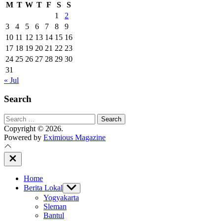
M
T
W
T
F
S
S
1
2
3
4
5
6
7
8
9
10
11
12
13
14
15
16
17
18
19
20
21
22
23
24
25
26
27
28
29
30
31
« Jul
Search
Search
for:
Copyright © 2026.
Powered by
Eximious Magazine
Close
Off
Canvas
Home
Berita Lokal
Show
sub
Yogyakarta
menu
Sleman
Bantul