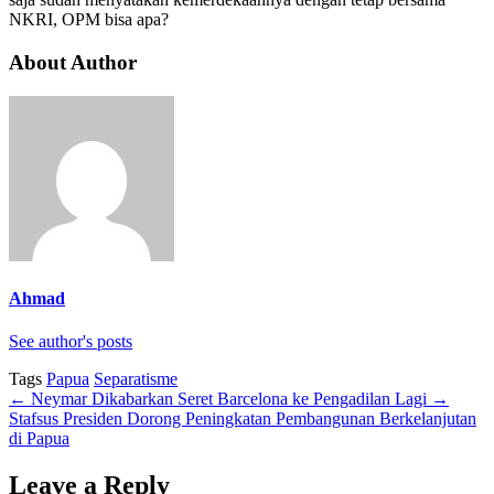
NKRI, OPM bisa apa?
About Author
Ahmad
See author's posts
Tags
Papua
Separatisme
←
Neymar Dikabarkan Seret Barcelona ke Pengadilan Lagi
→
Stafsus Presiden Dorong Peningkatan Pembangunan Berkelanjutan
di Papua
Leave a Reply