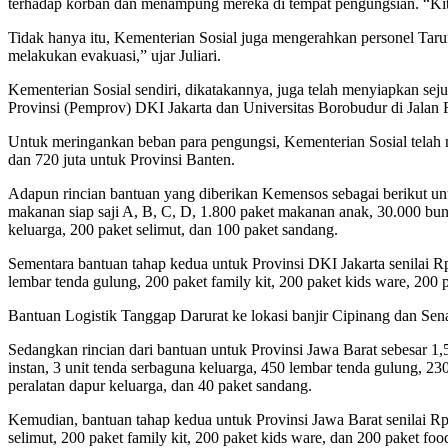
terhadap korban dan menampung mereka di tempat pengungsian. “Kita 
Tidak hanya itu, Kementerian Sosial juga mengerahkan personel Ta
melakukan evakuasi,” ujar Juliari.
Kementerian Sosial sendiri, dikatakannya, juga telah menyiapkan se
Provinsi (Pemprov) DKI Jakarta dan Universitas Borobudur di Jalan
Untuk meringankan beban para pengungsi, Kementerian Sosial telah men
dan 720 juta untuk Provinsi Banten.
Adapun rincian bantuan yang diberikan Kemensos sebagai berikut untu
makanan siap saji A, B, C, D, 1.800 paket makanan anak, 30.000 bung
keluarga, 200 paket selimut, dan 100 paket sandang.
Sementara bantuan tahap kedua untuk Provinsi DKI Jakarta senilai R
lembar tenda gulung, 200 paket family kit, 200 paket kids ware, 200 
Bantuan Logistik Tanggap Darurat ke lokasi banjir Cipinang dan Senay
Sedangkan rincian dari bantuan untuk Provinsi Jawa Barat sebesar 1,5
instan, 3 unit tenda serbaguna keluarga, 450 lembar tenda gulung, 23
peralatan dapur keluarga, dan 40 paket sandang.
Kemudian, bantuan tahap kedua untuk Provinsi Jawa Barat senilai Rp.
selimut, 200 paket family kit, 200 paket kids ware, dan 200 paket fo