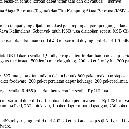
pastikan semua korban dapat tertangani dan dievakuasi,” ujarnya.
runa Siaga Bencana (Tagana) dan Tim Kampung Siaga Bencana (KSB) k
jumlah tempat yang dijadikan lokasi penampungan para pengungsi dan 
 Raya Kalimalang. Sebanyak tujuh KSB juga disiapkan seperti KSB Ci
yalurkan bantuan senilai 4,8 milyar rupiah yang terdiri dari 1,9 mily
k DKI Jakarta senilai 1,9 milyar rupiah terdiri dari bantuan tahap pe
kus mie instan, 500 lembar tenda gulung, 200 paket family kit, 200 pa
p. 527 juta yang diwujudkan dalam bentuk 800 paket makanan siap saj
paket foodware, 200 paket peralatan dapur keluarga, 200 paket selimut
an senilai R 465 juta, dan beras reguler senilai Rp210 juta.
 milyar rupiah terdiri dari bantuan tahap pertama senilai Rp1.081 mily
0 unit velbed, 230 unit kasur, 1 paket dapur umum lapangan, 230 paket 
 463 milyar yang terdiri dari 400 paket makanan siap saji A, B, C, D
odware.