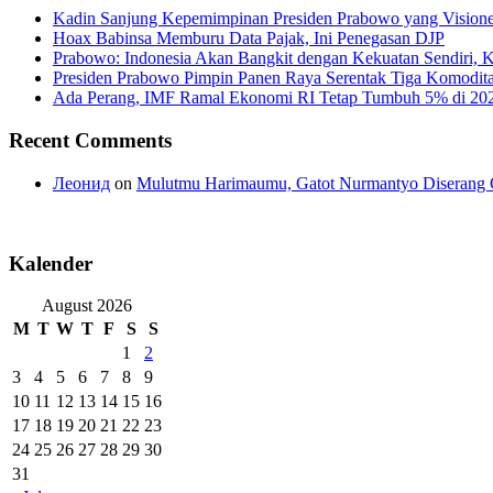
Kadin Sanjung Kepemimpinan Presiden Prabowo yang Visioner
Hoax Babinsa Memburu Data Pajak, Ini Penegasan DJP
Prabowo: Indonesia Akan Bangkit dengan Kekuatan Sendiri, 
Presiden Prabowo Pimpin Panen Raya Serentak Tiga Komodita
Ada Perang, IMF Ramal Ekonomi RI Tetap Tumbuh 5% di 20
Recent Comments
Леонид
on
Mulutmu Harimaumu, Gatot Nurmantyo Diserang 
Kalender
August 2026
M
T
W
T
F
S
S
1
2
3
4
5
6
7
8
9
10
11
12
13
14
15
16
17
18
19
20
21
22
23
24
25
26
27
28
29
30
31