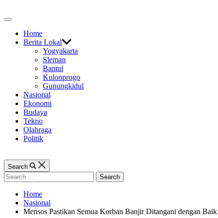
Skip
to
Off
content
Canvas
Home
Berita Lokal
Yogyakarta
Sleman
Bantul
Kulonprogo
Gunungkidul
Nasional
Ekonomi
Budaya
Tekno
Olahraga
Politik
Search
Search
for:
Home
Nasional
Mensos Pastikan Semua Korban Banjir Ditangani dengan Baik