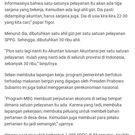
informasinya bahwa satu-satunya pelayanan itu akan ada tiga
sarjana yang bekerja. Kemudian ada lagi ahli gizi. Dia pasti
didampingi akuntan, harus sarjana juga. Dia di usia kira-kira 22-30
yang kita cari,” papar Tigor.
Menurut dia, dibutuhkan satu ahli gizi per satu satuan pelayanan
SPPG. Sehingga, dibutuhkan 30 ribu ahli.
“Plus satu lagi nanti itu Akuntan lulusan Akuntansi per satu satuan
pelayanan. Itulah yang nanti ada di seluruh provinsi di Indonesia,
sebanyak 30 ribu,” lanjutnya.
Selain membuka lapangan kerja, program pemerintah berfokus
terhadap makanan bergizi yang digagas oleh Presiden Prabowo
Subianto ini juga bakal menggerakan perekonomian nasional.
“Program MBG membuat perputaran ekonomi di setiap tempat
dimana satuan pelayanan itu ada. Karena yang tadi, membuka
lapangan pekerjaan, membuka peluang untuk membeli bahan
pertanian di desa-desa. Kemudian juga membuat para pelaku
pertanian itu jadi semangat,” ujarnya.
Hingga saat ini sudah terbentuk 1.295 SPPG di 38 provinsi. Apabila