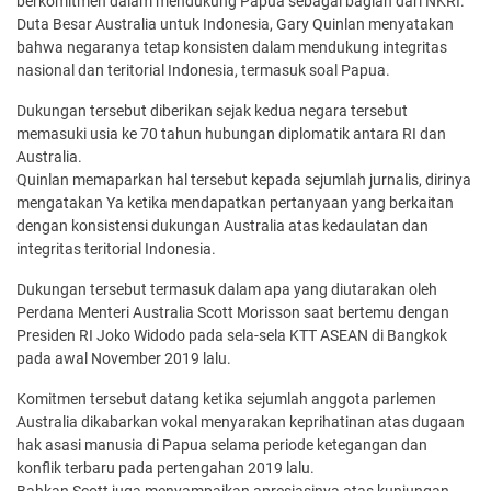
berkomitmen dalam mendukung Papua sebagai bagian dari NKRI.
Duta Besar Australia untuk Indonesia, Gary Quinlan menyatakan
bahwa negaranya tetap konsisten dalam mendukung integritas
nasional dan teritorial Indonesia, termasuk soal Papua.
Dukungan tersebut diberikan sejak kedua negara tersebut
memasuki usia ke 70 tahun hubungan diplomatik antara RI dan
Australia.
Quinlan memaparkan hal tersebut kepada sejumlah jurnalis, dirinya
mengatakan Ya ketika mendapatkan pertanyaan yang berkaitan
dengan konsistensi dukungan Australia atas kedaulatan dan
integritas teritorial Indonesia.
Dukungan tersebut termasuk dalam apa yang diutarakan oleh
Perdana Menteri Australia Scott Morisson saat bertemu dengan
Presiden RI Joko Widodo pada sela-sela KTT ASEAN di Bangkok
pada awal November 2019 lalu.
Komitmen tersebut datang ketika sejumlah anggota parlemen
Australia dikabarkan vokal menyarakan keprihatinan atas dugaan
hak asasi manusia di Papua selama periode ketegangan dan
konflik terbaru pada pertengahan 2019 lalu.
Bahkan Scott juga menyampaikan apresiasinya atas kunjungan