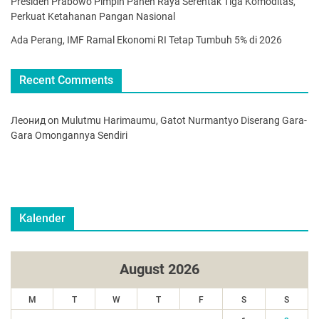
Presiden Prabowo Pimpin Panen Raya Serentak Tiga Komoditas,
Perkuat Ketahanan Pangan Nasional
Ada Perang, IMF Ramal Ekonomi RI Tetap Tumbuh 5% di 2026
Recent Comments
Леонид
on
Mulutmu Harimaumu, Gatot Nurmantyo Diserang Gara-
Gara Omongannya Sendiri
Kalender
August 2026
M
T
W
T
F
S
S