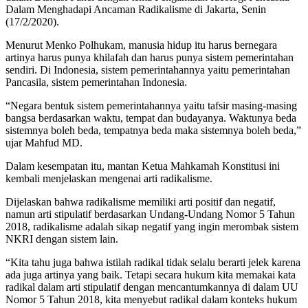
Dalam Menghadapi Ancaman Radikalisme di Jakarta, Senin
(17/2/2020).
Menurut Menko Polhukam, manusia hidup itu harus bernegara
artinya harus punya khilafah dan harus punya sistem pemerintahan
sendiri. Di Indonesia, sistem pemerintahannya yaitu pemerintahan
Pancasila, sistem pemerintahan Indonesia.
“Negara bentuk sistem pemerintahannya yaitu tafsir masing-masing
bangsa berdasarkan waktu, tempat dan budayanya. Waktunya beda
sistemnya boleh beda, tempatnya beda maka sistemnya boleh beda,”
ujar Mahfud MD.
Dalam kesempatan itu, mantan Ketua Mahkamah Konstitusi ini
kembali menjelaskan mengenai arti radikalisme.
Dijelaskan bahwa radikalisme memiliki arti positif dan negatif,
namun arti stipulatif berdasarkan Undang-Undang Nomor 5 Tahun
2018, radikalisme adalah sikap negatif yang ingin merombak sistem
NKRI dengan sistem lain.
“Kita tahu juga bahwa istilah radikal tidak selalu berarti jelek karena
ada juga artinya yang baik. Tetapi secara hukum kita memakai kata
radikal dalam arti stipulatif dengan mencantumkannya di dalam UU
Nomor 5 Tahun 2018, kita menyebut radikal dalam konteks hukum