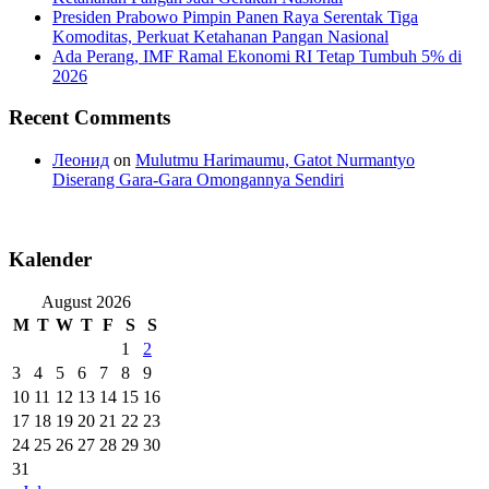
Presiden Prabowo Pimpin Panen Raya Serentak Tiga
Komoditas, Perkuat Ketahanan Pangan Nasional
Ada Perang, IMF Ramal Ekonomi RI Tetap Tumbuh 5% di
2026
Recent Comments
Леонид
on
Mulutmu Harimaumu, Gatot Nurmantyo
Diserang Gara-Gara Omongannya Sendiri
Kalender
August 2026
M
T
W
T
F
S
S
1
2
3
4
5
6
7
8
9
10
11
12
13
14
15
16
17
18
19
20
21
22
23
24
25
26
27
28
29
30
31