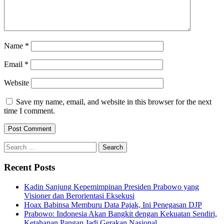
Name
*
Email
*
Website
Save my name, email, and website in this browser for the next
time I comment.
Search
for:
Recent Posts
Kadin Sanjung Kepemimpinan Presiden Prabowo yang
Visioner dan Berorientasi Eksekusi
Hoax Babinsa Memburu Data Pajak, Ini Penegasan DJP
Prabowo: Indonesia Akan Bangkit dengan Kekuatan Sendiri,
Ketahanan Pangan Jadi Gerakan Nasional