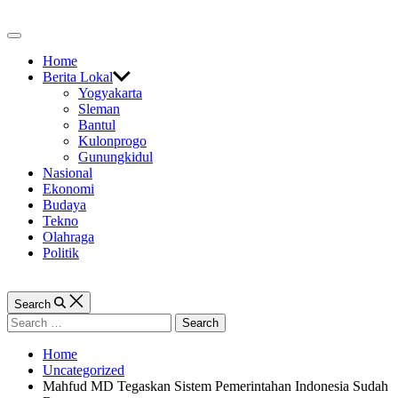
Skip
to
Off
content
Canvas
Home
Berita Lokal
Yogyakarta
Sleman
Bantul
Kulonprogo
Gunungkidul
Nasional
Ekonomi
Budaya
Tekno
Olahraga
Politik
Search
Search
for:
Home
Uncategorized
Mahfud MD Tegaskan Sistem Pemerintahan Indonesia Sudah