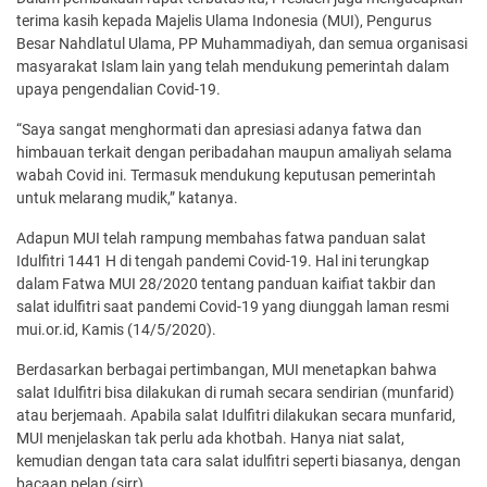
terima kasih kepada Majelis Ulama Indonesia (MUI), Pengurus
Besar Nahdlatul Ulama, PP Muhammadiyah, dan semua organisasi
masyarakat Islam lain yang telah mendukung pemerintah dalam
upaya pengendalian Covid-19.
“Saya sangat menghormati dan apresiasi adanya fatwa dan
himbauan terkait dengan peribadahan maupun amaliyah selama
wabah Covid ini. Termasuk mendukung keputusan pemerintah
untuk melarang mudik,” katanya.
Adapun MUI telah rampung membahas fatwa panduan salat
Idulfitri 1441 H di tengah pandemi Covid-19. Hal ini terungkap
dalam Fatwa MUI 28/2020 tentang panduan kaifiat takbir dan
salat idulfitri saat pandemi Covid-19 yang diunggah laman resmi
mui.or.id, Kamis (14/5/2020).
Berdasarkan berbagai pertimbangan, MUI menetapkan bahwa
salat Idulfitri bisa dilakukan di rumah secara sendirian (munfarid)
atau berjemaah. Apabila salat Idulfitri dilakukan secara munfarid,
MUI menjelaskan tak perlu ada khotbah. Hanya niat salat,
kemudian dengan tata cara salat idulfitri seperti biasanya, dengan
bacaan pelan (sirr).