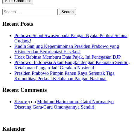
Search
for:
Recent Posts
Prabowo Sebut Swasembada Pangan Nyata: Periksa Semua
Gudang!
Kadin Sanjung Kepemimpinan Presiden Prabowo yang
Visioner dan Berorientasi Eksekusi
Hoax Babinsa Memburu Data Pajak, Ini Penegasan DJP
Prabowo: Indonesia Akan Bangkit dengan Kekuatan Sendiri,
Ketahanan Pangan Jadi Gerakan Nasional
Presiden Prabowo Pimpin Panen Raya Serentak Tiga
Komoditas, Perkuat Ketahanan Pangan Nasional
Recent Comments
Леонид
on
Mulutmu Harimaumu, Gatot Nurmantyo
Diserang Gara-Gara Omongannya Sendiri
Kalender