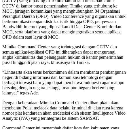
(CCTV) yang dipasang di 10 titik lampu lalu lintas dan 2 unit
CCTV di kantor pusat pemerintahan Timika yang terhubung ke
MCC, jaringan komunikasi yang menghubungkan 34 Organisasi
Perangkat Daerah (OPD), Video Conference yang digunakan untuk
berkomunikasi dengan distrik-distrik hingga OPD, penyewaan
Bandwidth Internet yang dipusatkan di Data Center Kominfo dan
MCC, serta platform yang dapat mengintegrasikan semua aplikasi
OPD dalam satu layar di MCC.
Mimika Command Center yang terintegrasi dengan CCTV dan
semua aplikasi-aplikasi OPD ini diharapkan dapat mengurangi
angka kriminalitas dan pelanggaran hukum di kantor pemerintahan
pusat hingga di jalan raya, khususnya di Timika.
“Lintasarta akan terus berkomitmen dalam membantu pembangunan
negeri di bidang informasi dan komunikasi teknologi dengan
berbagai inovasi baru yang dapat membawa Indonesia agar mampu
bersaing dengan negara tetangga maupun negara berkembang
lainnya,” tegas Ade.
Dengan keberadaan Mimika Command Center diharapkan akan
membantu Polisi melacak data pelaku kriminal di jalan raya karena
nomor plat kendaraan akan terdeteksi oleh sistem Intelligence Video
Analytic (IVA) yang terintegrasi ke sistem SAMSAT.
Command Center ini menambah daftar kota dan kabupaten yang