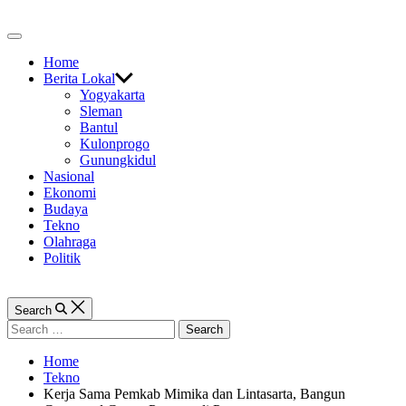
Skip
to
Off
content
Canvas
Home
Berita Lokal
Yogyakarta
Sleman
Bantul
Kulonprogo
Gunungkidul
Nasional
Ekonomi
Budaya
Tekno
Olahraga
Politik
Search
Search
for:
Home
Tekno
Kerja Sama Pemkab Mimika dan Lintasarta, Bangun