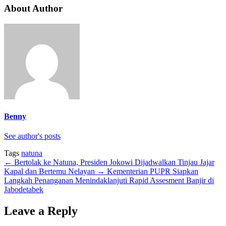
About Author
Benny
See author's posts
Tags
natuna
←
Bertolak ke Natuna, Presiden Jokowi Dijadwalkan Tinjau Jajar
Kapal dan Bertemu Nelayan
→
Kementerian PUPR Siapkan
Langkah Penanganan Menindaklanjuti Rapid Assesment Banjir di
Jabodetabek
Leave a Reply