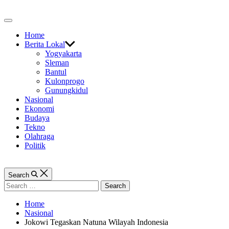
Skip
to
Off
content
Canvas
Home
Berita Lokal
Yogyakarta
Sleman
Bantul
Kulonprogo
Gunungkidul
Nasional
Ekonomi
Budaya
Tekno
Olahraga
Politik
Search
Search
for:
Home
Nasional
Jokowi Tegaskan Natuna Wilayah Indonesia