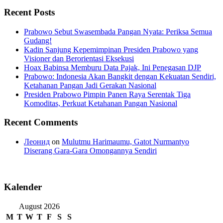
Recent Posts
Prabowo Sebut Swasembada Pangan Nyata: Periksa Semua
Gudang!
Kadin Sanjung Kepemimpinan Presiden Prabowo yang
Visioner dan Berorientasi Eksekusi
Hoax Babinsa Memburu Data Pajak, Ini Penegasan DJP
Prabowo: Indonesia Akan Bangkit dengan Kekuatan Sendiri,
Ketahanan Pangan Jadi Gerakan Nasional
Presiden Prabowo Pimpin Panen Raya Serentak Tiga
Komoditas, Perkuat Ketahanan Pangan Nasional
Recent Comments
Леонид
on
Mulutmu Harimaumu, Gatot Nurmantyo
Diserang Gara-Gara Omongannya Sendiri
Kalender
August 2026
M
T
W
T
F
S
S