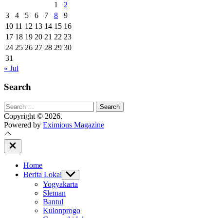
1
2
3
4
5
6
7
8
9
10
11
12
13
14
15
16
17
18
19
20
21
22
23
24
25
26
27
28
29
30
31
« Jul
Search
Search
for:
Copyright © 2026.
Powered by
Eximious Magazine
Close
Off
Canvas
Home
Berita Lokal
Show
sub
Yogyakarta
menu
Sleman
Bantul
Kulonprogo